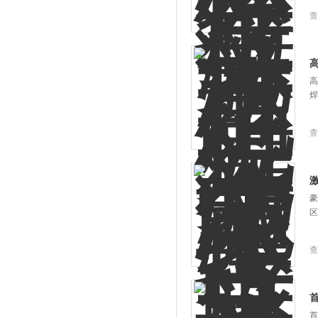
查
高
焊
查
豪
区
查
首
首