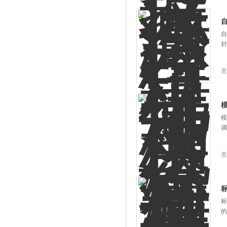
自
封
查
模
调
查
标
的