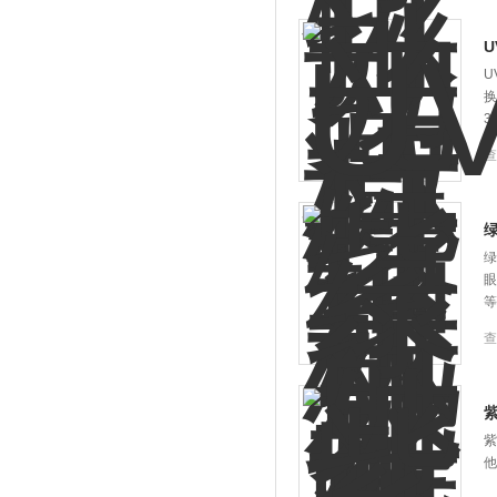
U
换
3
查
绿
眼
等
查
紫
他