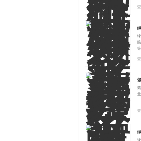
查
绿
眼
等
查
紫
量
查
绿