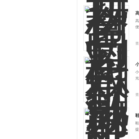
高
便
查
小
光
查
鞋
提