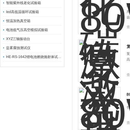
智能紫外线老化试验箱
8
用
led高低温循环试验箱
齿
恒温加热真空箱
查
电池低气压高空模拟试验箱
XYZ三轴振动台
盐雾腐蚀测试仪
复
HE-RS-1642锂电池燃烧抛射体试验机
高
查
8
包
查