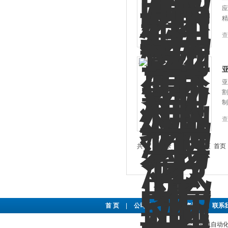
应
精
查
亚
割
制
查
共 27 条记录，当前 1 / 3 页 
首 页
|
公司简介
|
新闻资讯
|
联系
东莞市豪恩自动化设备