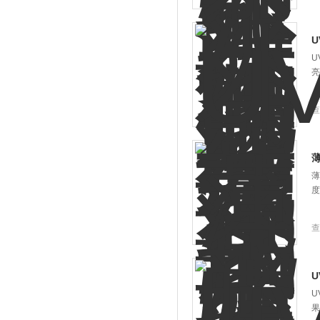
U
亮
查
薄
度
查
U
果