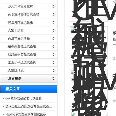
材
步入式高温老化房
高低温冷热冲击试验箱
查
快速升降温试验箱
真空干燥箱
高温精密烘烤箱
模
一
模拟高空低压试验箱
氙灯耐候老化试验箱
查
垂直水平燃烧试验机
真空脱泡机
查看更多
新
定
相关文章
quv紫外线耐候老化试验箱
查
玻璃盖板三点四点抗弯强度试验机PT-307A
HE-F-320S自由跌落测试设备