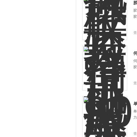
胶
胶
查
伺
胶
查
单
力
查