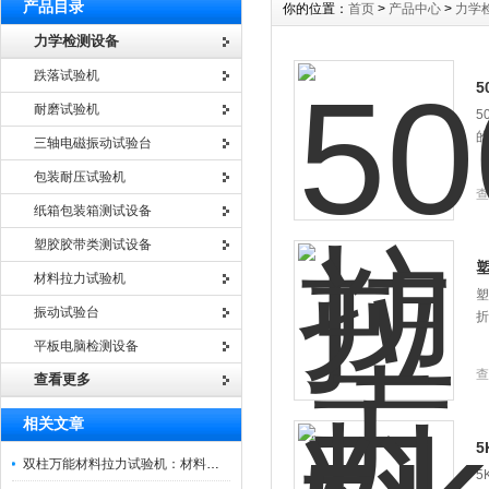
产品目录
你的位置：
首页
>
产品中心
>
力学
力学检测设备
跌落试验机
5
耐磨试验机
5
的
三轴电磁振动试验台
包装耐压试验机
查
纸箱包装箱测试设备
塑胶胶带类测试设备
材料拉力试验机
塑
振动试验台
折
平板电脑检测设备
查
查看更多
相关文章
双柱万能材料拉力试验机：材料检测的万能工具
5