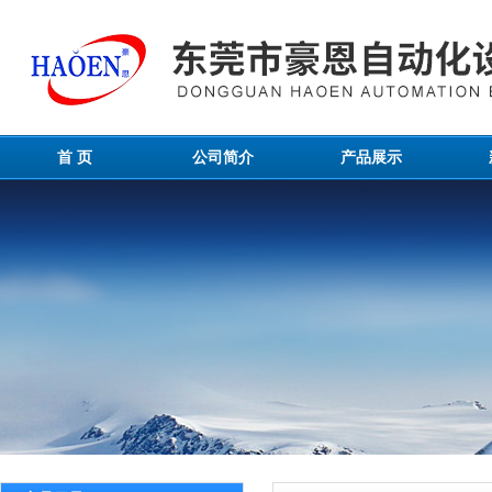
首 页
公司简介
产品展示