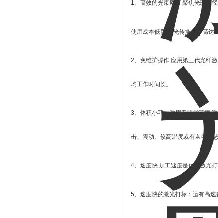
1
、高效的光束质量
:
聚焦光斑直径
使用成本低廉
:
电光转换效率高达
2
、免维护操作
:
应用第三代光纤激
均工作时间长。
3
、体积小巧、适用于恶劣环境
:
激
击、震动、较高温度或有灰尘等
4
、速度快
:
加工速度是传统激光打
5
、速度快的激光打标：运有高速