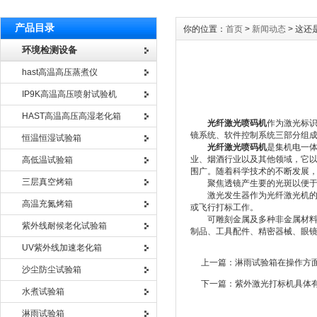
产品目录
你的位置：
首页
>
新闻动态
> 这
环境检测设备
hast高温高压蒸煮仪
IP9K高温高压喷射试验机
HAST高温高压高湿老化箱
光纤激光喷码机
作为激光标
镜系统、软件控制系统三部分组
恒温恒湿试验箱
光纤激光喷码机
是集机电一
业、烟酒行业以及其他领域，它
高低温试验箱
围广。随着科学技术的不断发展
三层真空烤箱
聚焦透镜产生要的光斑以便于打
激光发生器作为光纤激光机的核
高温充氮烤箱
或飞行打标工作。
可雕刻金属及多种非金属材料。
紫外线耐候老化试验箱
制品、工具配件、精密器械、眼镜
UV紫外线加速老化箱
上一篇：
淋雨试验箱在操作方
沙尘防尘试验箱
下一篇：
紫外激光打标机具体
水煮试验箱
淋雨试验箱