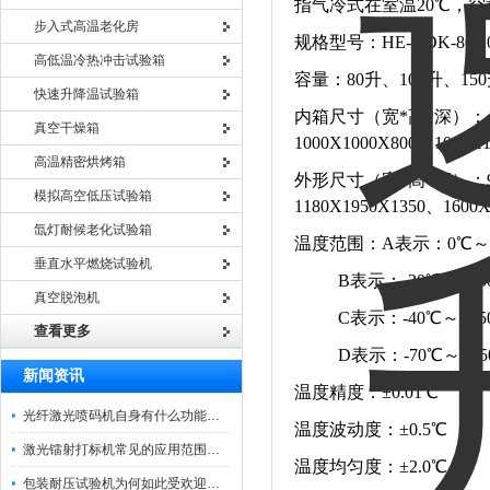
指气冷式在室温20℃，空
步入式高温老化房
规格型号：HE-GDK-80/100
高低温冷热冲击试验箱
容量：80升、100升、150
快速升降温试验箱
内箱尺寸（宽*高*深）：400X5
真空干燥箱
1000X1000X800、1000
高温精密烘烤箱
外形尺寸（宽*高*深）：980X1
模拟高空低压试验箱
1180X1950X1350、1600
氙灯耐候老化试验箱
温度范围：A表示：0℃～+
垂直水平燃烧试验机
B表示：-20℃～+15
真空脱泡机
C表示：-40℃～+15
查看更多
D表示：-70℃～+15
新闻资讯
温度精度：±0.01℃
光纤激光喷码机自身有什么功能？不妨看看下文
温度波动度：±0.5℃
激光镭射打标机常见的应用范围如下
温度均匀度：±2.0℃
包装耐压试验机为何如此受欢迎呢？