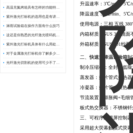
升温速率：3℃/min、5℃
高温充氮烤箱具有怎样的功能特点呢？
降温速度：3℃/min、5℃/mi
紫外激光打标机的选用也是有讲究的
使用电源：三相 五线 380V
淋雨试验箱在操作方面有什么技巧
内箱材质：SUS 304镜
这还是你熟悉的光纤激光喷码机吗？
外箱材质：SUS 201
紫外激光打标机具体有什么用处呢？
对于金属激光打标机你了解多少呢？
二、
快速升降温试验箱
制
光纤激光切割机的使用可少不了以下步骤
制冷压缩机：全封闭低噪
蒸发器：翅片管式换热器
冷凝器：翅片管式换热器
节流装置：膨胀阀+毛细
板式热交换器：不锈钢钎
三、可程序触摸屏控制器
采用超大荧幕触摸式荧幕