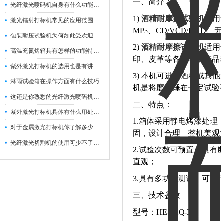
一、简介：
光纤激光喷码机自身有什么功能？不妨看看下文
1)
酒精耐摩擦试验机
适用
激光镭射打标机常见的应用范围如下
MP3、CD/VCD/DV
包装耐压试验机为何如此受欢迎呢？
2)
酒精耐摩擦试验机
适用
高温充氮烤箱具有怎样的功能特点呢？
印、皮革等各类电子产品
紫外激光打标机的选用也是有讲究的
3) 本机可进行酒精或
淋雨试验箱在操作方面有什么技巧
机是将磨擦锤在一定试验
这还是你熟悉的光纤激光喷码机吗？
二、特点：
紫外激光打标机具体有什么用处呢？
1.箱体采用静电烤漆处
对于金属激光打标机你了解多少呢？
固，设计合理，整机美观
光纤激光切割机的使用可少不了以下步骤
2.试验次数可预置，具
直观；
3.具有多功能测试，可
三、技术参数：
型号：HE-JXQ-3