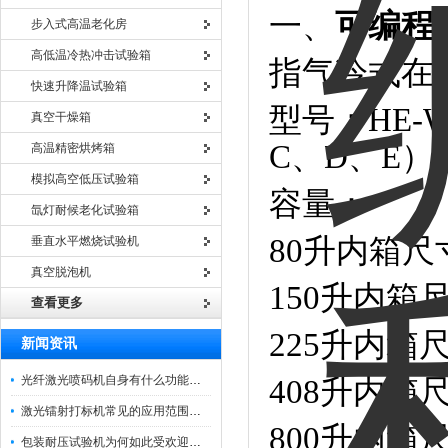
一、
可编程
步入式高温老化房
高低温冷热冲击试验箱
指气冷式在
快速升降温试验箱
型号：HE-WS-
真空干燥箱
C、D、E）
高温精密烘烤箱
模拟高空低压试验箱
容量：
氙灯耐候老化试验箱
80升内箱尺寸
垂直水平燃烧试验机
真空脱泡机
150升内箱尺
查看更多
225升内箱尺
新闻资讯
光纤激光喷码机自身有什么功能？不妨看看下文
408升内箱尺
激光镭射打标机常见的应用范围如下
800升内箱尺
包装耐压试验机为何如此受欢迎呢？