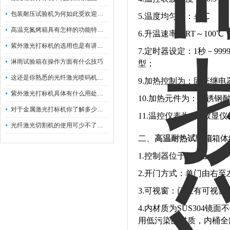
包装耐压试验机为何如此受欢迎呢？
5.温度均匀度：±2℃
高温充氮烤箱具有怎样的功能特点呢？
6.升温速率：RT～100
紫外激光打标机的选用也是有讲究的
7.定时器设定：1秒－9
淋雨试验箱在操作方面有什么技巧
型；
这还是你熟悉的光纤激光喷码机吗？
9.加热控制为：固态继电
紫外激光打标机具体有什么用处呢？
10.加热元件为：不锈
对于金属激光打标机你了解多少呢？
11.温控仪表为PID数
光纤激光切割机的使用可少不了以下步骤
二、
高温耐热试验箱
箱体
1.控制器位于机台上方
2.开门方式：单门由右至
3.可视窗：门上有可视窗
4.内材质为SUS304
用低污染的材质，内桶全