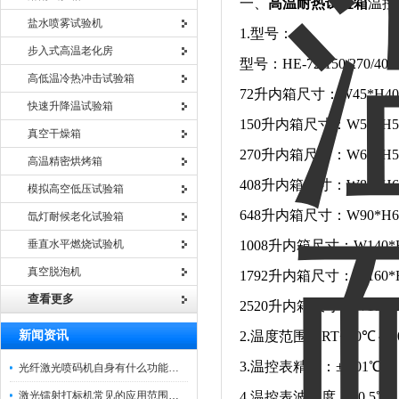
一、
高温耐热试验箱
温控
盐水喷雾试验机
1.型号：
步入式高温老化房
型号：HE-72/150/270/408
高低温冷热冲击试验箱
72升内箱尺寸：W45*H40
快速升降温试验箱
150升内箱尺寸：W
50*
H
5
真空干燥箱
270升内箱尺寸：W
60*
H
5
高温精密烘烤箱
408升内箱尺寸：W
80*
H
6
模拟高空低压试验箱
648升内箱尺寸：W
90*
H
6
氙灯耐候老化试验箱
垂直水平燃烧试验机
1008升内箱尺寸：W
140*
真空脱泡机
1792升内箱尺寸：W
160*
查看更多
2520升内箱尺寸：W
180*
新闻资讯
2.温度范围：
RT+10℃～
3.温控表精度：±0.01℃
光纤激光喷码机自身有什么功能？不妨看看下文
激光镭射打标机常见的应用范围如下
4.温控表波动度：±0.5℃