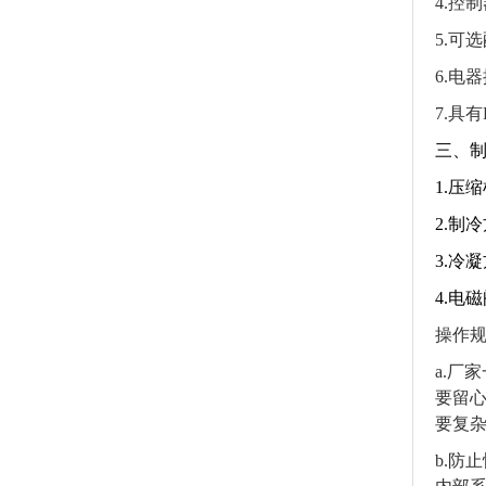
4.控
5.可
6.电
7.具
三、
1.压
2.制
3.冷
4.电
操作
a.厂
要留
要复
b.防