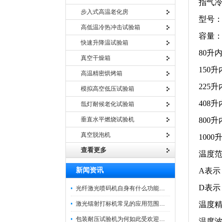
指气冷
步入式高温老化房
型号：H
高低温冷热冲击试验箱
容量
快速升降温试验箱
80升内
真空干燥箱
150升
高温精密烘烤箱
225升
模拟高空低压试验箱
408升
氙灯耐候老化试验箱
垂直水平燃烧试验机
800升
真空脱泡机
1000
查看更多
温度
新闻资讯
A表示
D表示：
光纤激光喷码机自身有什么功能？不妨看看下文
激光镭射打标机常见的应用范围如下
温度精
包装耐压试验机为何如此受欢迎呢？
温度波