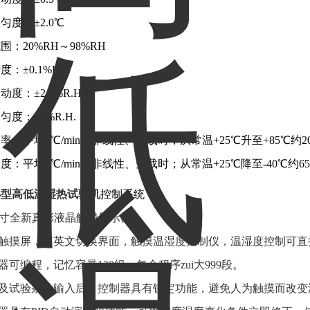
匀度：±2.0℃
围：20%RH～98%RH
：±0.1%R.H
度：±2.0%R.H.
匀度：±3%R.H.
率：平均3℃/min（非线性、空载时；从常温+25℃升至+85℃约
度：平均1℃/min（非线性、空载时；从常温+25℃降至-40℃约
小型高低温湿热试验机
控制系统：
 7寸全新真彩液晶触摸显示器
用触摸屏，中英文切换界面，触摸温湿度控制仪，温湿度控制可直
制器可编程，记忆容量120组，每个程序zui大999段。
料及试验条件输入后，控制器具有锁定功能，避免人为触摸而改变