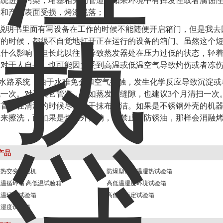
系统进行污染，堵塞相关的管道。如果环境中有挥发性或者腐蚀
路和产品表面受损，烤漆脱落；
管说明书里面有写设备在工作的时候不能随便开启箱门，但是我
态的时候，都很不自觉地打开正在运行的设备的箱门。虽然这个
成什么影响，但长此以往，导致蒸发器处在压力过低的状态，轻
，对于人自身，也可能因为受到高温或低温空气导致灼伤或者冻
于水路系统，由于水难免会和空气接触，发生化学反应导致沉淀
洗一次。对于其它管道，例如蒸发器缝隙，也建议3个月清扫一次
祸首。在清洁的时候尽量用干抹布清洁。如果是不锈钢外壳的机
油来擦洗，而如果是烤漆外壳的，就禁止用防锈油，那样会消融
产品
湿热交变试验机
防爆型高低温湿热试验箱
温循环箱 高低温试验箱
高低温湿度环境试验箱
低温环境试验箱
高低温恒定试验箱
温湿度试验箱