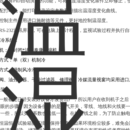
制器具有PID自动演算的功能，可将温度湿度变化条件立即修正，使
选配打印机，能打印记录设定参数和扫描出温湿度变化曲线。
器控制主件采用进口施耐德等元件，更好地控制温湿度。
有RS-232通讯界面，可在电脑上设计程式，监视试验过程并执行
制冷系统：
缩机：全封闭*法国泰康压缩机
冷方式：单（双）机制冷
凝方式：强制风冷冷却
磁阀、油分离器、干燥过滤器、修理阀、冷媒流量视窗均采用进口
规范
家一般都是已经安装好设备才发货出厂，所以用户在收到机子之
心眼的步骤。因为设备使用的是空气开关，零线、地线和火线要
杂一些，所以安全系数也就低一些。在接好线之前，为了防止触
止恒温恒湿试验箱的环境要保持干净。如果环境粉尘较多，难免