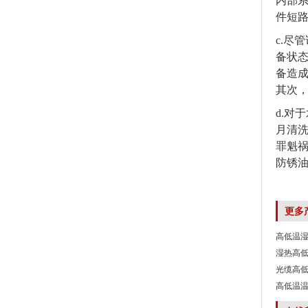
内部
件短
c.尽
备状
备造
其次
d.对
月清
罪魁
防锈
更多
高低温
湿热高低
光缆高
高低温