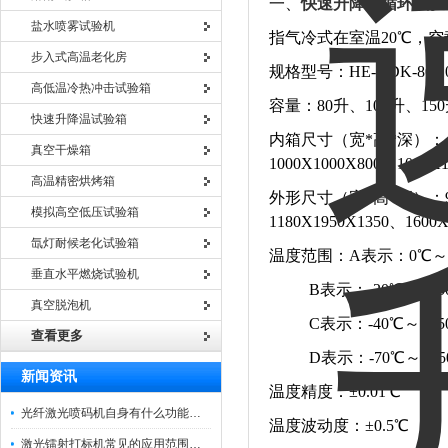
一、
快速升降温循环试验
盐水喷雾试验机
指气冷式在室温20℃，空
步入式高温老化房
规格型号：HE-GDK-80/100
高低温冷热冲击试验箱
容量：80升、100升、150
快速升降温试验箱
内箱尺寸（宽*高*深）：400X5
真空干燥箱
1000X1000X800、1000
高温精密烘烤箱
外形尺寸（宽*高*深）：980X1
模拟高空低压试验箱
1180X1950X1350、1600
氙灯耐候老化试验箱
温度范围：A表示：0℃～+
垂直水平燃烧试验机
B表示：-20℃～+15
真空脱泡机
C表示：-40℃～+15
查看更多
D表示：-70℃～+15
新闻资讯
温度精度：±0.01℃
光纤激光喷码机自身有什么功能？不妨看看下文
温度波动度：±0.5℃
激光镭射打标机常见的应用范围如下