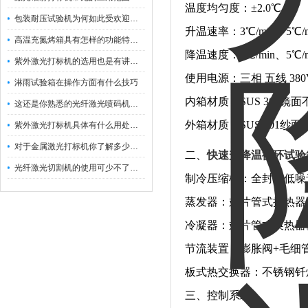
温度均匀度：±2.0℃
包装耐压试验机为何如此受欢迎呢？
升温速率：3℃/min、5℃
高温充氮烤箱具有怎样的功能特点呢？
降温速度：3℃/min、5℃/mi
紫外激光打标机的选用也是有讲究的
使用电源：三相 五线 380V
淋雨试验箱在操作方面有什么技巧
内箱材质：SUS 304镜
这还是你熟悉的光纤激光喷码机吗？
外箱材质：SUS 201
紫外激光打标机具体有什么用处呢？
对于金属激光打标机你了解多少呢？
二、
快速升降温循环试验
光纤激光切割机的使用可少不了以下步骤
制冷压缩机：全封闭低噪
蒸发器：翅片管式换热器
冷凝器：翅片管式换热器
节流装置：膨胀阀+毛细
板式热交换器：不锈钢钎
三、控制系统：