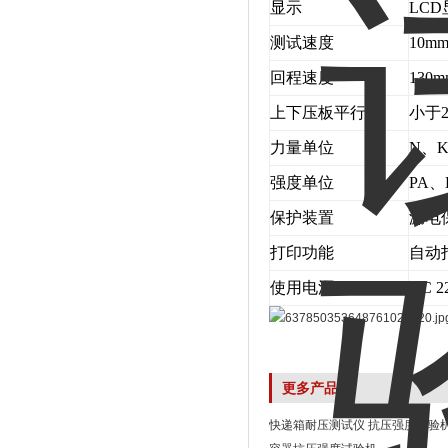
显示
LCD
测试速度
10mm
回程速度
130m
上下压板平行度
小于2
力量单位
N、K
强度单位
PA、
保护装置
漏电
打印功能
自动
使用电源
AC 2
更多产品
快递箱耐压测试仪 抗压强度试验