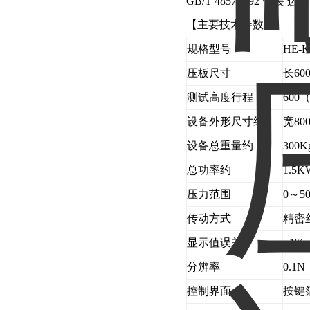
GB/T 4857.3-92 
【主要技术参数】
规格型号
HE-K
压板尺寸
长60
测试高度行程
600
设备外形尺寸约
宽80
设备总重量约
300K
总功率约
1.5K
压力范围
0～50
传动方式
精密
显示值误差
±1%
分辨率
0.1N
控制界面
按键