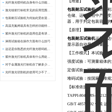
【用途】
光纤激光喷码机自身有什么功能？不妨看看下文
包装耐压试验机
设计之初
激光镭射打标机常见的应用范围如下
仓储、运输过程中产品变
包装耐压试验机为何如此受欢迎呢？
器，用于判定包装容器的
高温充氮烤箱具有怎样的功能特点呢？
【原理】
紫外激光打标机的选用也是有讲究的
包装耐压试验机
运用马达
淋雨试验箱在操作方面有什么技巧
显示器自动显示力量值。
这还是你熟悉的光纤激光喷码机吗？
【工作模式】本试验机有
紫外激光打标机具体有什么用处呢？
强度试验：可测量箱体的
对于金属激光打标机你了解多少呢？
定值试验：可根据设定的
光纤激光切割机的使用可少不了以下步骤
堆码试验：按国家标准规
【标准依据】
TAPPI-804，JIS-Z021
GB/T 4857.4-92 包