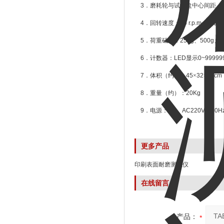
3
．磨耗轮与试件盘中心间距：
4
．回转速度：
60 r.p.m
（可调
5
．荷重砝码：
250g
、
500g
、
7
6
．计数器：
LED
显示
0~99999
7
．体积（约）：
45
×
32
×
31cm
8
．重量（约）：
20Kg
9
．电源：
1
Ф、
AC220V
、
50H
更多产品
印刷表面耐磨测试仪
在线留言
产品：