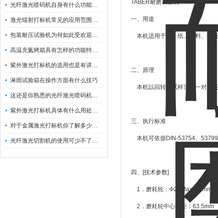
TABER
耐磨试验机
光纤激光喷码机自身有什么功能？不妨看看下文
一、用途
激光镭射打标机常见的应用范围如下
包装耐压试验机为何如此受欢迎呢？
本机适用于布、纸、涂料、合
高温充氮烤箱具有怎样的功能特点呢？
紫外激光打标机的选用也是有讲究的
二、原理
淋雨试验箱在操作方面有什么技巧
本机以回转之试样顶着一对磨
这还是你熟悉的光纤激光喷码机吗？
紫外激光打标机具体有什么用处呢？
三、执行标准
对于金属激光打标机你了解多少呢？
本机可依据
DIN-53754
、
53799
光纤激光切割机的使用可少不了以下步骤
四、
[
技术参数
]
1
．磨耗轮：Ф
2"(Max. 45mm)
×
2
．磨耗轮中心间距：
63.5mm