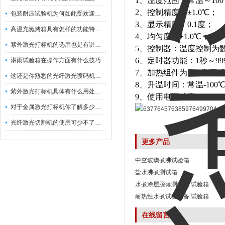
1、温度范围：常温～10
2、控制精度：±1.0℃；
包装耐压试验机为何如此受欢迎呢？
3、显示精度：0.1度；
高温充氮烤箱具有怎样的功能特点呢？
4、均匀度：±1.0℃；
紫外激光打标机的选用也是有讲究的
5、控制器：温度控制为数
6、定时器功能：1秒～
淋雨试验箱在操作方面有什么技巧
7、加热组件为：U型不
这还是你熟悉的光纤激光喷码机吗？
8、升温时间：常温-100℃≤
紫外激光打标机具体有什么用处呢？
9、使用电源功率：AC 220
对于金属激光打标机你了解多少呢？
光纤激光切割机的使用可少不了以下步骤
更多产品
中空玻璃煮沸试验箱
盐水沸煮测试箱
水煮涂层脱落测试机 试验箱
耐热性水煮试验设备 试验箱
在线留言