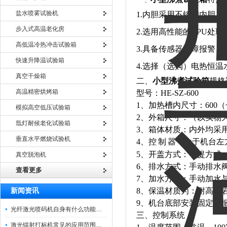
、
盐水喷雾试验机
1.内胆采用不锈钢内胆
步入式高温老化房
2.选用高性能的CPU
高低温冷热冲击试验箱
3.具备传感器故障报警
快速升降温试验箱
4.选择（选购）电热恒
真空干燥箱
二、
小型沸煮试验箱
规格
高温精密烘烤箱
型号：HE-SZ-600
1、加热槽内尺寸：600（长
模拟高空低压试验箱
2、外箱尺寸：（以实物
氙灯耐候老化试验箱
3、箱体材质：内外均采用S
垂直水平燃烧试验机
4、控
制
器：位于机台左
5、开盖方式：手提方式
真空脱泡机
6、排水方式：手动排水
查看更多
7、加水方式：手动加水
8、保温材质为：耐高温
新闻资讯
9、机台底部安装固定防
光纤激光喷码机自身有什么功能？不妨看看下文
三、控制系统：
激光镭射打标机常见的应用范围如下