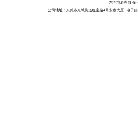
东莞市豪恩自动化设备
公司地址：东莞市东城街道红宝路4号安泰大厦 电子邮件：2