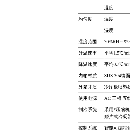
湿度
均匀度
温度
湿度
湿度范围
30%RH～95
升温速率
平均1.5℃
降温速度
平均0.7℃
内箱材质
SUS 304
外箱才质
冷库板喷塑
使用电源
AC 三相 五线 
制冷系统
采用*压缩机
鳍片式冷凝
控制系统
智能可编程触