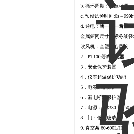
b. 循环周期：任意可调
c. 预设试验时间:0s～999
d. 通电：断—通—断
金属筛网尺寸：标称线径5
吹风机：全塑离心风机
2．PT100测试传感器
3．安全保护装置
4．仪表超温保护功能
5．电源缺相保护
6．漏电断路保护器
7．电源：AC380 V 50H
8．门：钢化玻璃门
9. 真空泵 60-600L/H