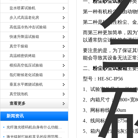
一、
粉尘砂尘试验箱
种类
盐水喷雾试验机
第一种有机粉尘是由动物
步入式高温老化房
第二种是矿物性粉尘、金
高低温冷热冲击试验箱
而第三种更加简单，因为
快速升降温试验箱
以通常防尘试验箱在进行
真空干燥箱
要注意的是，为了保证其
高温精密烘烤箱
能会导致其设备无法正常
模拟高空低压试验箱
二、
粉尘砂尘试验箱
主
氙灯耐候老化试验箱
型号：HE-SC-IP56
垂直水平燃烧试验机
1、试验室总尺寸：长1450×
真空脱泡机
2、内箱尺寸：长800×宽80
查看更多
3、网标称线径50um
新闻资讯
4、线间标称间距75um
光纤激光喷码机自身有什么功能？不妨看看下文
5、箱内、管道内灰尘浓度为
激光镭射打标机常见的应用范围如下