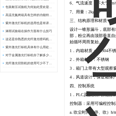
6、气流速度：不大于2m/
包装耐压试验机为何如此受欢迎呢？
7、用量：2kg/ m³
高温充氮烤箱具有怎样的功能特点呢？
三、结构原理和材质：
紫外激光打标机的选用也是有讲究的
设计一锥形漏斗，底部有
淋雨试验箱在操作方面有什么技巧
部，粉尘再由顶部垂直自
这还是你熟悉的光纤激光喷码机吗？
始循环周而复始。
紫外激光打标机具体有什么用处呢？
1．内箱材质：sus304不
对于金属激光打标机你了解多少呢？
2．外箱材质：不锈钢
光纤激光切割机的使用可少不了以下步骤
3．箱门上带有大型观察
4．风道设计，保证箱体
四、控制系统
1．PLC及触摸屏智能控
控制器：采用可编程控制
a. 吹尘时间（停、吹）h/m