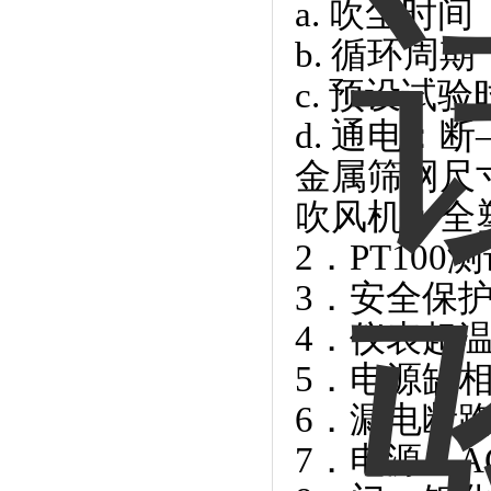
a. 吹尘时间
b. 循环周
c. 预设试验时
d. 通电：
金属筛网尺寸
吹风机：全
2．PT100
3．安全保
4．仪表超
5．电源缺
6．漏电断
7．电源：AC3