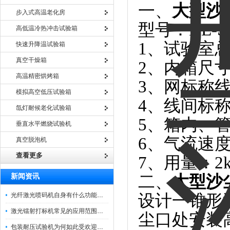
一、
大型沙
步入式高温老化房
型号：HE-SC
高低温冷热冲击试验箱
1、试验室总尺
快速升降温试验箱
真空干燥箱
2、内箱尺寸：
高温精密烘烤箱
3、网标称线
模拟高空低压试验箱
4、线间标称
氙灯耐候老化试验箱
5、箱内、管
垂直水平燃烧试验机
6、气流速度
真空脱泡机
查看更多
7、用量：2kg
新闻资讯
二、
大型沙
光纤激光喷码机自身有什么功能？不妨看看下文
设计一锥形
激光镭射打标机常见的应用范围如下
尘口处安装
包装耐压试验机为何如此受欢迎呢？