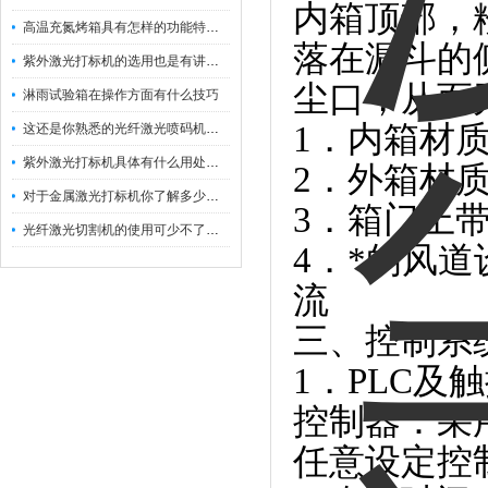
内箱顶部，
高温充氮烤箱具有怎样的功能特点呢？
落在漏斗的
紫外激光打标机的选用也是有讲究的
尘口，从而
淋雨试验箱在操作方面有什么技巧
1．内箱材质
这还是你熟悉的光纤激光喷码机吗？
紫外激光打标机具体有什么用处呢？
2．外箱材
对于金属激光打标机你了解多少呢？
3．箱门上
光纤激光切割机的使用可少不了以下步骤
4．*的风
流
三、控制系
1．PLC及
控制器：采
任意设定控