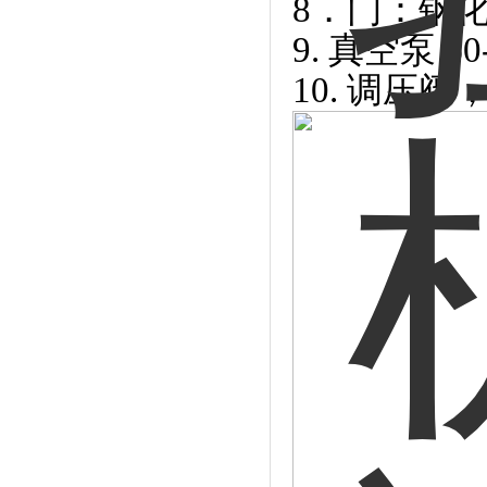
8．门：钢
9. 真空泵 60
10. 调压