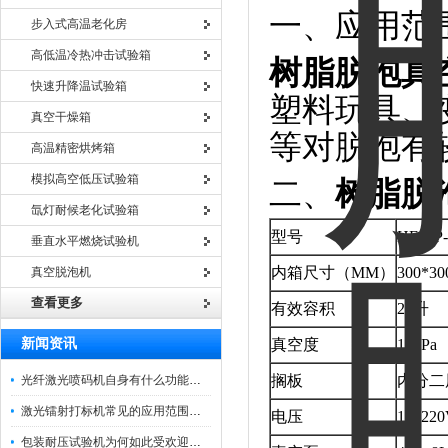
一、应用范
步入式高温老化房
高低温冷热冲击试验箱
树脂脱泡真
快速升降温试验箱
塑料玩具、
真空干燥箱
等对脱泡有
高温精密烘烤箱
模拟高空低压试验箱
二、
树脂脱
氙灯耐候老化试验箱
型号
HE-TP-
垂直水平燃烧试验机
内箱尺寸（MM）
300*30
真空脱泡机
查看更多
有效容积
27升
新闻资讯
真空度
133Pa
搁板
内分二
光纤激光喷码机自身有什么功能？不妨看看下文
激光镭射打标机常见的应用范围如下
电压
1Φ 220
包装耐压试验机为何如此受欢迎呢？