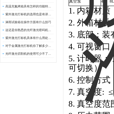
真空泵
4L、8
高温充氮烤箱具有怎样的功能特点呢？
1. 内箱材质
紫外激光打标机的选用也是有讲究的
2. 外箱材
淋雨试验箱在操作方面有什么技巧
这还是你熟悉的光纤激光喷码机吗？
3. 底部：
紫外激光打标机具体有什么用处呢？
4. 可视窗
对于金属激光打标机你了解多少呢？
光纤激光切割机的使用可少不了以下步骤
5. 计时器
可切换）
6. 控制方式：
7. 真空度: ≤
8. 真空度范