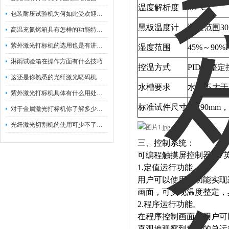
温度解析度
0.1℃
包装耐压试验机为何如此受欢迎呢？
黑板温度计
测量范围30
高温充氮烤箱具有怎样的功能特点呢？
紫外激光打标机的选用也是有讲究的
湿度范围
45%～90%R
淋雨试验箱在操作方面有什么技巧
控温方式
PID自整
这还是你熟悉的光纤激光喷码机吗？
水槽要求
水深不大于
紫外激光打标机具体有什么用处呢？
标准试件尺寸
75×90m
对于金属激光打标机你了解多少呢？
光纤激光切割机的使用可少不了以下步骤
三、控制系统：
可编程触摸屏控制器，7
1.定值运行功能。
用户可以使用本功能实现
画面，可实现温度整定，
2.程序运行功能。
在程序控制画面，用户可
直观地观察到程序的总运