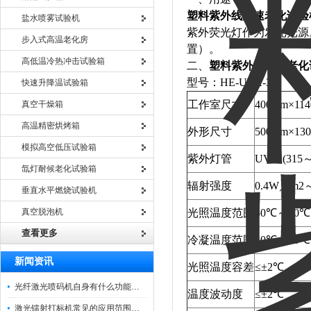
塑料紫外线加速老化试验
盐水喷雾试验机
紫外荧光灯作为发光光源。
步入式高温老化房
置）。
高低温冷热冲击试验箱
二、
塑料紫外线加速老化
型号：HE-UVA-3T
快速升降温试验箱
工作室尺寸
400mm×11
真空干燥箱
高温精密烘烤箱
外形尺寸
500mm×13
模拟高空低压试验箱
紫外灯管
UV-A(31
氙灯耐候老化试验箱
辐射强度
0.4W／m
垂直水平燃烧试验机
真空脱泡机
光照温度范围
50℃～70℃
查看更多
冷凝温度范围
40℃～60℃
新闻资讯
光照温度容差
≤±2℃
光纤激光喷码机自身有什么功能？不妨看看下文
温度波动度
≤±2℃
激光镭射打标机常见的应用范围如下