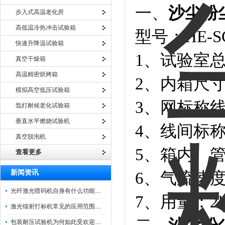
一、
沙尘粉
步入式高温老化房
高低温冷热冲击试验箱
型号：HE-SC
快速升降温试验箱
1、试验室总尺
真空干燥箱
高温精密烘烤箱
2、内箱尺寸：
模拟高空低压试验箱
3、网标称线
氙灯耐候老化试验箱
垂直水平燃烧试验机
4、线间标称
真空脱泡机
5、箱内、管
查看更多
新闻资讯
6、气流速度
光纤激光喷码机自身有什么功能？不妨看看下文
7、用量：2kg
激光镭射打标机常见的应用范围如下
包装耐压试验机为何如此受欢迎呢？