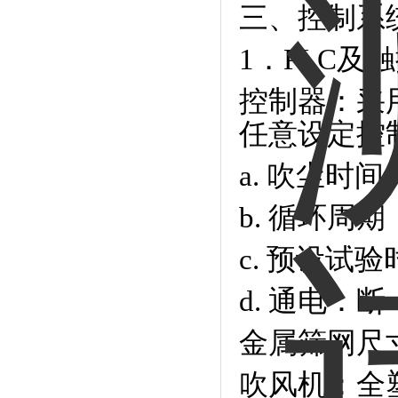
三、控制系
1．PLC及
控制器：采
任意设定控
a. 吹尘时间
b. 循环周
c. 预设试验时
d. 通电：
金属筛网尺寸
吹风机：全