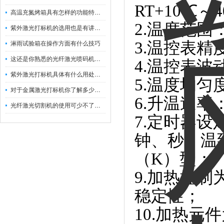
RT+10℃～4
高温充氮烤箱具有怎样的功能特点呢？
2.温度范围：
紫外激光打标机的选用也是有讲究的
3.温控表精度
淋雨试验箱在操作方面有什么技巧
这还是你熟悉的光纤激光喷码机吗？
4.温控表波动
紫外激光打标机具体有什么用处呢？
5.温度均匀
对于金属激光打标机你了解多少呢？
6.升温速率
光纤激光切割机的使用可少不了以下步骤
7.定时器设
钟、秒）温
（K）型；
9.加热控
稳定性；
10.加热