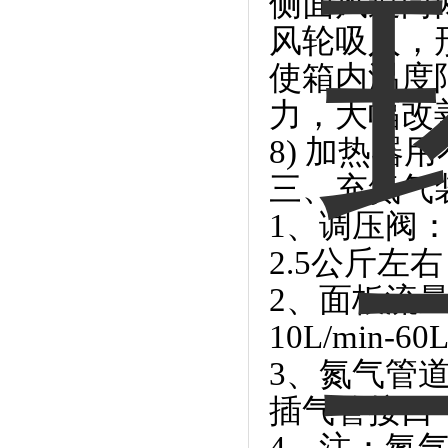
侧面风道向
风轮吸入，
使箱内温度
力，大幅改
8) 加热
三、充氮气
1、调压阀
2.5公斤左
2、面板流
10L/min-60
3、氮气管
插气管接口