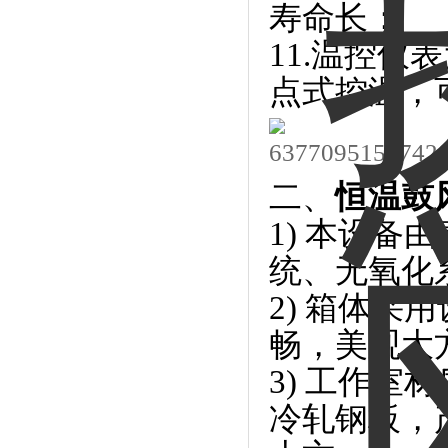
寿命长；
11.温控仪
点式控温，
恒温鼓
二、
1) 本设
统、无氧化
2) 箱体
畅，美观大
3) 工作室
冷轧钢板，