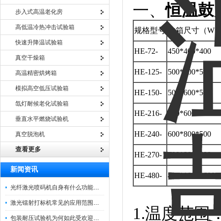
一、
恒温鼓
步入式高温老化房
高低温冷热冲击试验箱
规格型号
内箱尺寸（W*H
快速升降温试验箱
HE-72-
450*400*400
真空干燥箱
HE-125-
500*500*500
高温精密烘烤箱
模拟高空低压试验箱
HE-150-
500*600*500
氙灯耐候老化试验箱
HE-216-
600*600*600
垂直水平燃烧试验机
HE-240-
600*800*500
真空脱泡机
查看更多
HE-270-
600*900*500
新闻资讯
HE-480-
800*1000*600
光纤激光喷码机自身有什么功能？不妨看看下文
激光镭射打标机常见的应用范围如下
1.温度范围：
包装耐压试验机为何如此受欢迎呢？