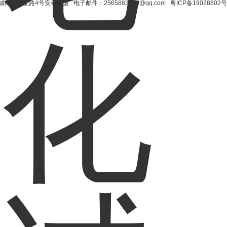
街道红宝路4号安泰大厦 电子邮件：2565883676@qq.com
粤ICP备19028802号