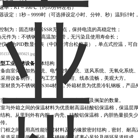
温速率：RT～100℃（约10分钟左右）
时器设定：1秒－9999时（可选择设定小时、分钟、秒）温到计时
热控制为：固态继电器SSR无接点，保持电流的高稳定性；
加热元件为：不锈钢耐高温加热管，无污染且使用寿命长；
温控仪表为PID数显仪表（中国台湾台松仪表），单点式控温，可自
大型工业烘烤设备
箱体结构：
本设备由室体、加热系统、电气控制系统、送风系统、无氧化系统
箱体采用设备制作、业内工艺制造流程、线条流畅，美观大方。
工作室材质为不锈钢SUS304材质，外箱材质为优质冷轧钢板，
工作室内搁架可随用户的要求任意调节高度以及搁架的数量。
工作室与外箱之间的保温材料为优质耐高温硅酸铝保温棉，保温层厚度
缘结构。从里到外有内腔、内壳、硅酸铝保温棉，内胆热量损失少
外传。
门与门框之间采用高性能密封材料及*的橡胶密封结构，密封、耐
箱内风道采用双循环系统，不锈钢多翼式离心风轮及循环风道组成