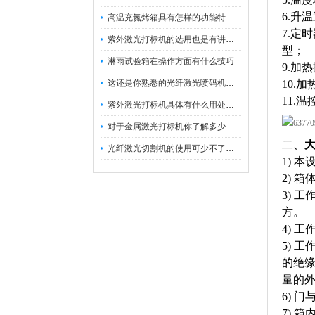
6.升
高温充氮烤箱具有怎样的功能特点呢？
7.定
紫外激光打标机的选用也是有讲究的
型；
淋雨试验箱在操作方面有什么技巧
9.加
这还是你熟悉的光纤激光喷码机吗？
10.
11.
紫外激光打标机具体有什么用处呢？
对于金属激光打标机你了解多少呢？
二、
光纤激光切割机的使用可少不了以下步骤
1) 
2) 
3) 
方。
4) 
5) 
的绝
量的
6) 
7) 