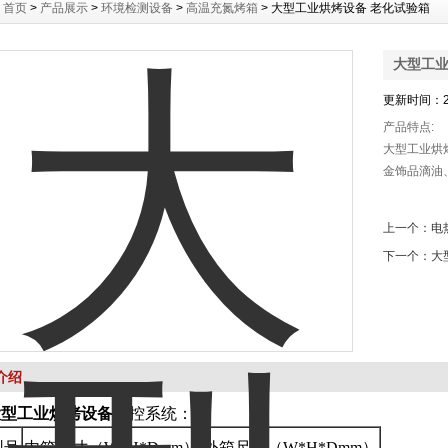
：
首页
>
产品展示
>
环境检测设备
>
高温充氮烤箱
> 大型工业烘烤设备 老化试验箱
大型工业
更新时间：20
产品特点:
大型工业烘
金饰品滴油
上一个：
电
下一个：
大
介绍
大型工业烘烤设备
温控系统：
型号
内箱尺寸（W*H*Dmm）
外箱尺寸（W*H*Dmm）