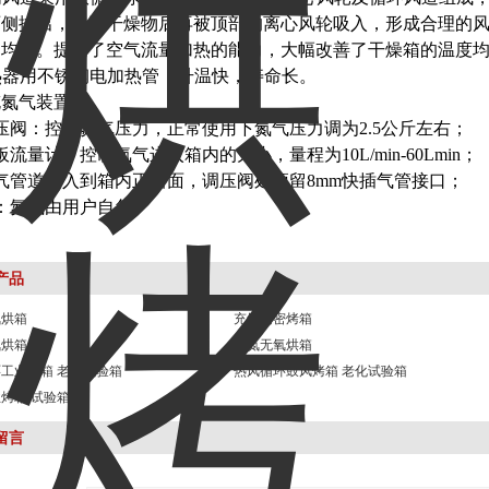
两侧排出，经过干燥物后再被顶部的离心风轮吸入，形成合理的
到均匀。提高了空气流量加热的能力，大幅改善了干燥箱的温度
加热器用不锈钢电加热管，升温快，寿命长。
充氮气装置
压阀：控制氮气压力，正常使用下氮气压力调为2.5公斤左右；
板流量计：控制氮气进入箱内的大小，量程为10L/min-60Lmin；
气管道进入到箱内正后面，调压阀处预留8mm快插气管接口；
：氮气由用户自备。
产品
氮烘箱
充氮精密烤箱
氮烘箱
充氮无氧烘箱
工业烘箱 老化试验箱
热风循环鼓风烤箱 老化试验箱
烤箱 试验箱
留言