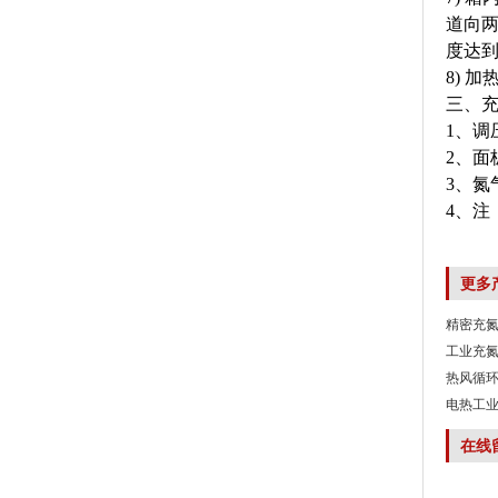
道向
度达
8) 
三、
1、调
2、面
3、氮
4、注
更多
精密充
工业充
热风循环
电热工业
在线