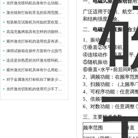
一、
电磁式垂直振动台
用
光纤激光喷码机自身有什么功能？不妨看看下文
广泛适用于国防、航空、
激光镭射打标机常见的应用范围如下
和结构强度试验。
包装耐压试验机为何如此受欢迎呢？
二、
电磁式垂直振动台
主
高温充氮烤箱具有怎样的功能特点呢？
1、振动功能：
紫外激光打标机的选用也是有讲究的
①垂直②水平③前后
淋雨试验箱在操作方面有什么技巧
④连续动作（垂直-水平、
这还是你熟悉的光纤激光喷码机吗？
⑤随机振动
⑥垂直+水平+前后同时
紫外激光打标机具体有什么用处呢？
2、调频功能：在频率范
对于金属激光打标机你了解多少呢？
3、扫频功能：（上频率/
光纤激光切割机的使用可少不了以下步骤
4、可程序功能：任意调整
5、倍频功能：任意调整1
6、对数功能：任意调整 
三、主要技术参数：
频率范围
垂直