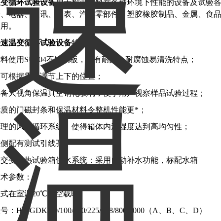
温变循环试验设备
用于检测材料在各种环境下性能的设备及试验
子、电器、通讯、仪表、汽车零部件、塑胶橡胶制品、金属、食
之用。
快速温变循环试验设备
特点
料使用SU304不锈钢板，具有耐酸、耐腐蚀易清洗特点；
架可根据需要调节上下的位置；
具备大视角保温真空钢化玻璃，便于用户视察样品试验过程；
质的门磁封条和保温材料令整机性能更*；
合理的风道循环系统，使得箱体内温湿度达到高均匀性；
左侧配有测试引线孔；
温交变湿热试验箱供水系统：采用自动补水功能，标配水箱
技术参数：
式在室温20℃，空载时。
：HE-GDK-80/100/150/225/408/800/1000（A、B、C、D）