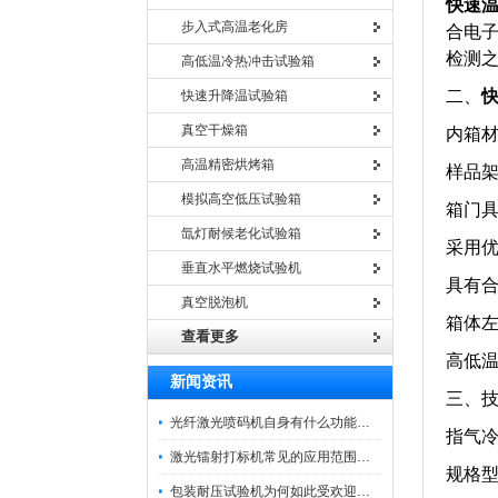
快速
步入式高温老化房
合电
检测
高低温冷热冲击试验箱
二、
快速升降温试验箱
真空干燥箱
内箱材
高温精密烘烤箱
样品
模拟高空低压试验箱
箱门
氙灯耐候老化试验箱
采用优
垂直水平燃烧试验机
具有
真空脱泡机
箱体
查看更多
高低
新闻资讯
三、
光纤激光喷码机自身有什么功能？不妨看看下文
指气冷
激光镭射打标机常见的应用范围如下
规格型号
包装耐压试验机为何如此受欢迎呢？