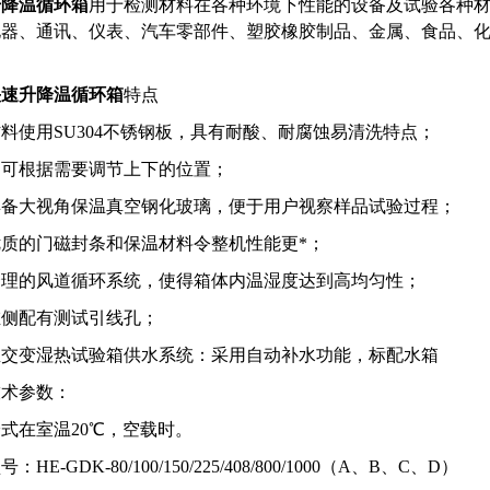
升降温循环箱
用于检测材料在各种环境下性能的设备及试验各种
电器、通讯、仪表、汽车零部件、塑胶橡胶制品、金属、食品、
。
快速升降温循环箱
特点
料使用SU304不锈钢板，具有耐酸、耐腐蚀易清洗特点；
架可根据需要调节上下的位置；
具备大视角保温真空钢化玻璃，便于用户视察样品试验过程；
质的门磁封条和保温材料令整机性能更*；
合理的风道循环系统，使得箱体内温湿度达到高均匀性；
左侧配有测试引线孔；
温交变湿热试验箱供水系统：采用自动补水功能，标配水箱
技术参数：
式在室温20℃，空载时。
：HE-GDK-80/100/150/225/408/800/1000（A、B、C、D）