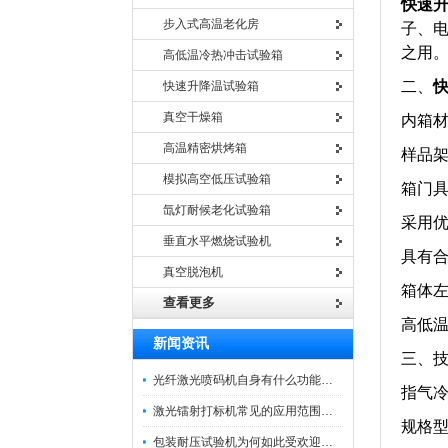
快速
步入式高温老化房
子、
之用
高低温冷热冲击试验箱
二、
快速升降温试验箱
真空干燥箱
内箱材
高温精密烘烤箱
样品
模拟高空低压试验箱
箱门
氙灯耐候老化试验箱
采用优
垂直水平燃烧试验机
具有
真空脱泡机
箱体
查看更多
高低
新闻资讯
三、
光纤激光喷码机自身有什么功能？不妨看看下文
指气冷
激光镭射打标机常见的应用范围如下
规格型号
包装耐压试验机为何如此受欢迎呢？