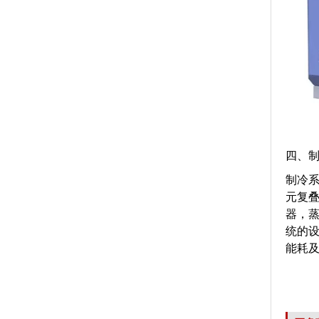
四、
制冷
元复
器，
统的
能耗