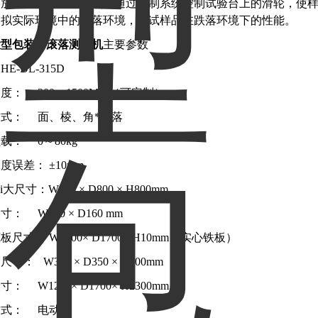
品放置在试验台上，然后通过控制系统控制试验台上的滑轮，使
模拟实际环境中的跌落环境，测试样品在跌落环境下的性能。
大型包装件滚落测试机
主要参数
E-DL-315D
度： 300～1500MM（可定制）
方式： 面、棱、角*跌落
载： 0～80kg
度误差： ±10mm
i大尺寸：W800 × D800 × H800mm
： W180 × D160 mm
尺寸： W1200× D1700× H10mm（实心铁板）
寸： W350 × D350 × H800mm
： W1200× D1700× H2300mm
方式： 电动