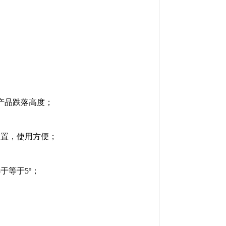
产品跌落高度；
装置，使用方便；
于等于5º；