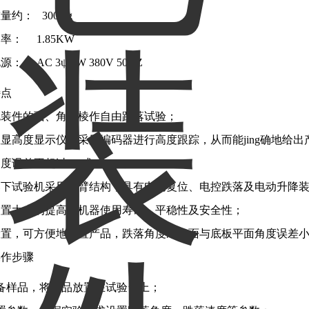
量约： 300Kg
率： 1.85KW
： AC 3ψ 5W 380V 50HZ
特点
包装件的面、角、棱作自由跌落试验；
显高度显示仪及采用编码器进行高度跟踪，从而能jing确地给出
度误差不超过2%或10mm；
落下试验机采用单臂结构，具有电动复位、电控跌落及电动升降
装置大大的提高了机器使用寿命、平稳性及安全性；
置，可方便地放置产品，跌落角度冲击面与底板平面角度误差小
操作步骤
备样品，将样品放置在试验台上；