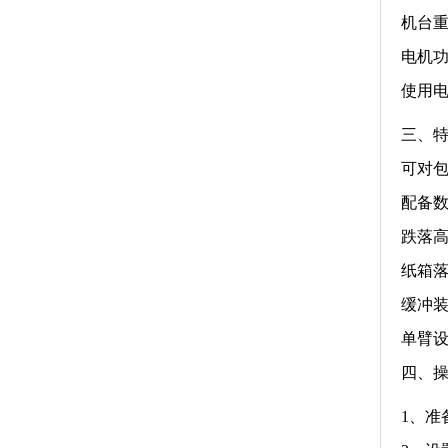
机台重
电机功
使用电源
三、
可对
配备数
跌落高
纸箱
缓冲
单臂设
四、
1、准