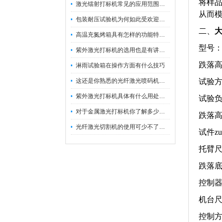
将样
激光镭射打标机常见的应用范围如下
从而
包装耐压试验机为何如此受欢迎呢？
二、
高温充氮烤箱具有怎样的功能特点呢？
型号：H
紫外激光打标机的选用也是有讲究的
跌落高
淋雨试验箱在操作方面有什么技巧
这还是你熟悉的光纤激光喷码机吗？
试验
紫外激光打标机具体有什么用处呢？
试验负
对于金属激光打标机你了解多少呢？
跌落高
光纤激光切割机的使用可少不了以下步骤
试件zu
托臂尺寸
跌落底板
控制器尺
机台尺寸
控制