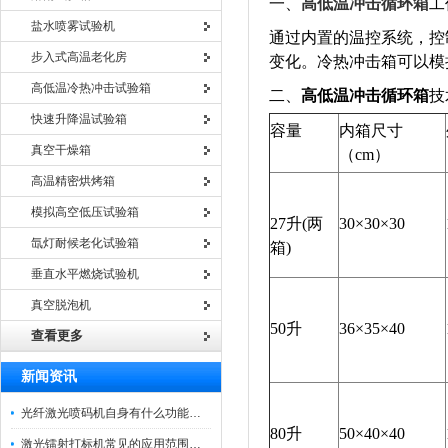
一、
高低温冲击循环箱
工
盐水喷雾试验机
通过内置的温控系统，控
步入式高温老化房
变化。冷热冲击箱可以模
高低温冷热冲击试验箱
二、
高低温冲击循环箱
技
快速升降温试验箱
容量
内箱尺寸
真空干燥箱
（cm）
高温精密烘烤箱
模拟高空低压试验箱
27升(两
30×30×30
氙灯耐候老化试验箱
箱)
垂直水平燃烧试验机
真空脱泡机
50升
36×35×40
查看更多
新闻资讯
光纤激光喷码机自身有什么功能？不妨看看下文
80升
50×40×40
激光镭射打标机常见的应用范围如下