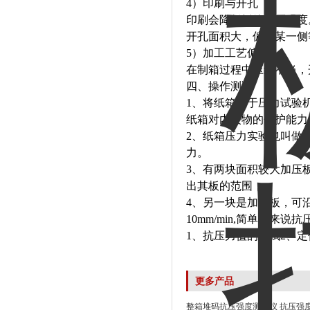
4）印刷与开孔
印刷会降低纸箱抗压强度
开孔面积大，偏向某一侧
5）加工工艺偏差
在制箱过程中压线不当，
四、
操作测试
1、将纸箱置于压力试验
纸箱对内装物的保护能力
2、纸箱压力实验也叫做
力。
3、有两块面积较大加压
出其板的范围；
4、另一块是加压板，可
10mm/min,简单的来
1、抗压力值的测试2、定
更多产品
整箱堆码抗压强度测试仪 抗压强