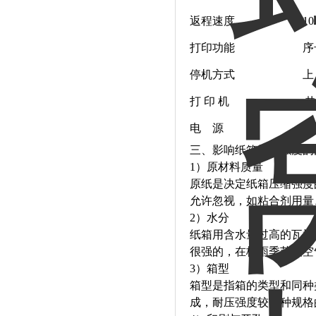
返程速度
1
打印功能
序
停机方式
上
打 印 机
热
电 源
1∮
三、影响纸箱抗压强度的
1）原材料质量
原纸是决定纸箱压缩强度的
允许忽视，如粘合剂用量
2）水分
纸箱用含水量过高的瓦楞
很强的，在梅雨季节及空
3）箱型
箱型是指箱的类型和同种
成，耐压强度较同种规格