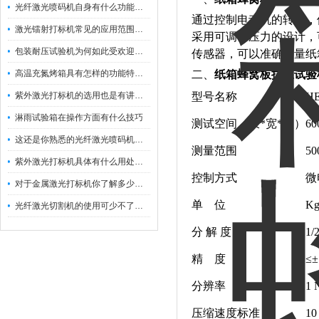
光纤激光喷码机自身有什么功能？不妨看看下文
通过控制电动机的转速，
激光镭射打标机常见的应用范围如下
采用可调节压力的设计，
包装耐压试验机为何如此受欢迎呢？
传感器，可以准确测量纸
高温充氮烤箱具有怎样的功能特点呢？
二
、
纸箱蜂窝板抗压试验
紫外激光打标机的选用也是有讲究的
型号名称
HE
淋雨试验箱在操作方面有什么技巧
测试空间（长*宽*高）
60
这还是你熟悉的光纤激光喷码机吗？
测量范围
5
紫外激光打标机具体有什么用处呢？
控制方式
微
对于金属激光打标机你了解多少呢？
单 位
K
光纤激光切割机的使用可少不了以下步骤
分 解 度
1/
精 度
≤±
分辨率
1 
压缩速度标准
10