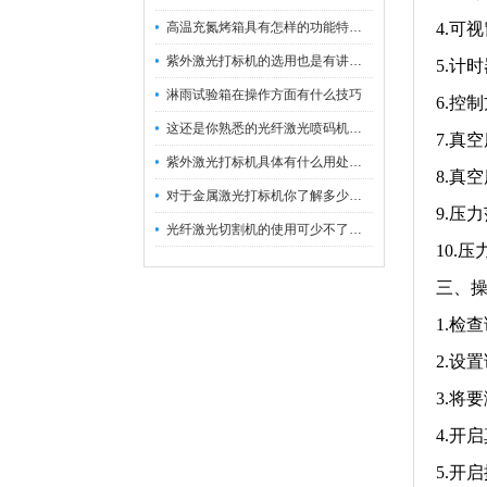
高温充氮烤箱具有怎样的功能特点呢？
4.可
紫外激光打标机的选用也是有讲究的
5.计
淋雨试验箱在操作方面有什么技巧
6.控制
这还是你熟悉的光纤激光喷码机吗？
7.真空度
紫外激光打标机具体有什么用处呢？
8.真空
对于金属激光打标机你了解多少呢？
9.压力
光纤激光切割机的使用可少不了以下步骤
10.
三、
1.检
2.设
3.将
4.开
5.开