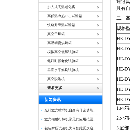
通过
步入式高温老化房
具有
高低温冷热冲击试验箱
二、
快速升降温试验箱
规格
真空干燥箱
HE-DY
高温精密烘烤箱
HE-DY
模拟高空低压试验箱
HE-DY
氙灯耐候老化试验箱
HE-DY
垂直水平燃烧试验机
HE-DY
真空脱泡机
查看更多
HE-DY
HE-DY
新闻资讯
1.内
光纤激光喷码机自身有什么功能？不妨看看下文
2.外
激光镭射打标机常见的应用范围如下
3.底
包装耐压试验机为何如此受欢迎呢？