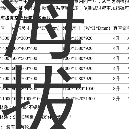
真空泵将空气中的气体抽出，从而降低室内的气压，从而达到模
自动控制功能，可以自动调节温度和气压，使测试过程更加精确
高海拔真空低压箱
技术参数
型号
内箱尺寸（W*H*Dmm）
外箱尺寸（W*H*Dmm）
真空泵
-300
300*300*300
1000*1580*920
4升
-400
400*400*400
1000*1580*920
4升
-500
500*500*500
1000*1580*920
4升
-600
600*600*600
1000*1580*920
4升
-700
700*700*700
1000*1580*920
8升
-800
800*800*800
1100*1680*1050
8升
-1000
1000*1000*1000
1350*1620*1300
8升
箱材质：SUS304不锈钢
箱材质：SECC钢板，精粉体烤漆处理
部： 装有万向轮