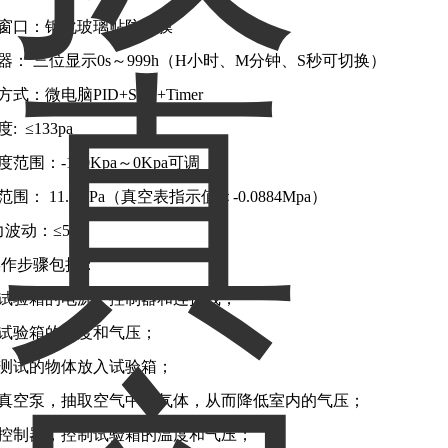
视窗口：钢化玻璃贴防爆膜
时器： 三位显示0s～999h（H小时、M分钟、S秒可切换）
方式：微电脑PID+SSR+Timer
: ≤133pa
度范围：-100Kpa～0Kpa可调
范围： 11.6KPa（真空表指示值＜-0.0884Mpa）
压力波动：≤5%
操作步骤包括：
查试验箱的电源、控制器和连接线；
置试验箱的温度和气压；
要测试的物体放入试验箱；
启真空泵，抽取空气中的气体，从而降低室内的气压；
启控制器，控制试验箱的温度和气压；