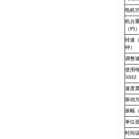
电机
机台
（约
转速（
钟）
调整
使用
50HZ
速度
振动
振幅（
单位
时间