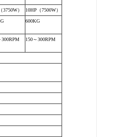
（3750W）
10HP（7500W）
KG
600KG
～300RPM
150～300RPM