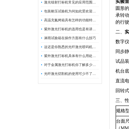
实验
激光镭射打标机常见的应用范围如下
圆形
包装耐压试验机为何如此受欢迎呢？
承转
高温充氮烤箱具有怎样的功能特点呢？
的行
紫外激光打标机的选用也是有讲究的
二、
淋雨试验箱在操作方面有什么技巧
数字
这还是你熟悉的光纤激光喷码机吗？
同步
紫外激光打标机具体有什么用处呢？
试品
对于金属激光打标机你了解多少呢？
机台
光纤激光切割机的使用可少不了以下步骤
直流
回转
三、
规格
台面
（MM