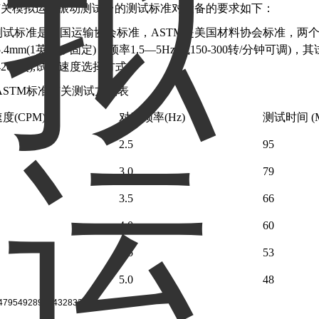
有关模拟运输振动测试台的测试标准对设备的要求如下：
A测试标准是美国运输协会标准，ASTM是美国材料协会标准，
.4mm(1英寸，固定)，频率1.5—5Hz(或150-300转/分钟可调)，
4200次),试验速度选择方式.
A/ASTM标准有关测试方法表
度(CPM)
对应频率(Hz)
测试时间 (
2.5
95
3.0
79
3.5
66
4.0
60
4.5
53
5.0
48