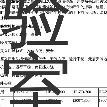
室模拟运输振动台
是根据美国及欧洲运输标准，并参照美国同类
的运动轨迹来模拟汽车或轮船运输过程中货物产生的振动，碰撞
动时，测试平台的整个平面就会产生椭圆形的上下前后运动，调
驶速度。
实验室模拟运输振动台
特点：
仪表显示振动频率，高精度
静噪皮带传动，噪声极低
装夹采用导轨式，操作方便、安全
底座采用重型槽钢配减振胶垫，安装方便，运行平稳，无需安装
电机调速，运行平稳，负载能力强
式振动，符合欧美运输标准
性能参数
型号
HE-ZD-100
HE-ZD-200
HE-ZD-300
HE-Z
尺寸
1000*1200
1200*1200
1200*1300
1300
）