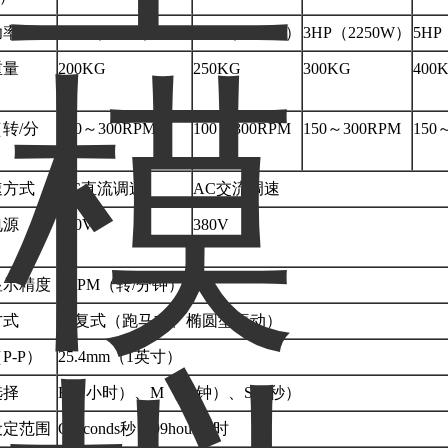
功率
1HP（750W）
2HP（1500W）
3HP（2250W）
5HP
重量
200KG
250KG
300KG
400
）
转/分
100～300RPM
100～300RPM
150～300RPM
150
速方式
DC直流调速
AC交流调速
电源
220V
380V
显示精度
1RPM（转/分钟）
方式
往复式（跑马式、椭圆型振动）
P-P）
25.4mm（1英寸）
选择
H（小时）、M（分钟）、S（秒）
设定范围
Oseconds秒～99hour小时