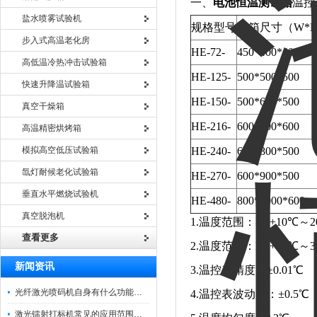
一、
电池恒温测试箱
温控
盐水喷雾试验机
规格型号
内箱尺寸（W*H
步入式高温老化房
HE-72-
450*400*400
高低温冷热冲击试验箱
HE-125-
500*500*500
快速升降温试验箱
HE-150-
500*600*500
真空干燥箱
HE-216-
600*600*600
高温精密烘烤箱
模拟高空低压试验箱
HE-240-
600*800*500
氙灯耐候老化试验箱
HE-270-
600*900*500
垂直水平燃烧试验机
HE-480-
800*1000*600
真空脱泡机
1.温度范围：RT+10℃～2
查看更多
2.温度范围：RT+10℃～3
新闻资讯
3.温控表精度：±0.01℃
光纤激光喷码机自身有什么功能？不妨看看下文
4.温控表波动度：±0.5℃
激光镭射打标机常见的应用范围如下