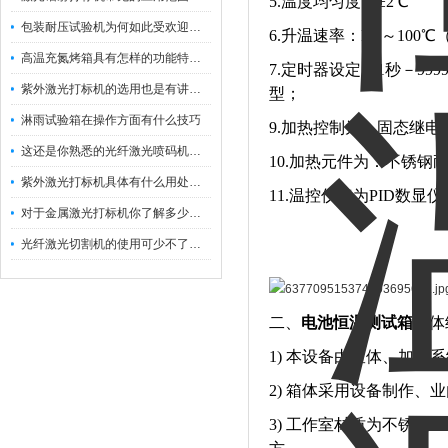
5.温度均匀度：±2℃
包装耐压试验机为何如此受欢迎呢？
6.升温速率：RT～100
高温充氮烤箱具有怎样的功能特点呢？
7.定时器设定：1秒－9
紫外激光打标机的选用也是有讲究的
型；
淋雨试验箱在操作方面有什么技巧
9.加热控制为：固态继电
这还是你熟悉的光纤激光喷码机吗？
10.加热元件为：不锈
紫外激光打标机具体有什么用处呢？
11.温控仪表为PID数
对于金属激光打标机你了解多少呢？
光纤激光切割机的使用可少不了以下步骤
二、
电池恒温测试箱
箱体
1) 本设备由室体、加
2) 箱体采用设备制作
3) 工作室材质为不锈钢