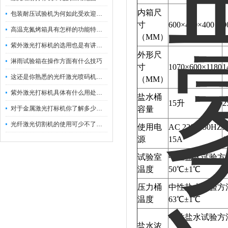
内箱尺
包装耐压试验机为何如此受欢迎呢？
寸
600×450×400
9
高温充氮烤箱具有怎样的功能特点呢？
（MM）
紫外激光打标机的选用也是有讲究的
外形尺
淋雨试验箱在操作方面有什么技巧
寸
1070×600×1180
1
这还是你熟悉的光纤激光喷码机吗？
（MM）
紫外激光打标机具体有什么用处呢？
盐水桶
15升
2
对于金属激光打标机你了解多少呢？
容量
光纤激光切割机的使用可少不了以下步骤
使用电
AC 220V 50HZ
A
源
15A
1
试验室
中性盐水试验方法
温度
50℃±1℃
压力桶
中性盐水试验方法
温度
63℃±1℃
中性盐水试验方法
盐水浓