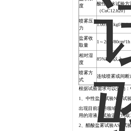
酸性盐水试验方法
度
（CuC12.h20）
喷雾压
1.00±0.1kgf/cm²
力
盐雾收
1～2mL/80c
取量
相对湿
85%H.R以上
度
喷雾方
连续喷雾或间断
式
根据试验需求可以分为：
1、中性盐雾试验NSS试
出现目前应用领域的一种
用的溶液。试验温度均取35
2、醋酸盐雾试验ASS试