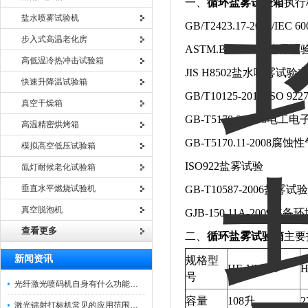
一、
循环盐雾试验箱
执行
盐水喷雾试验机
GB/T2423.17-2008/IEC
步入式高温老化房
ASTM.B117-2009盐雾试
高低温冷热冲击试验箱
JIS H8502盐水喷雾试验
快速升降温试验箱
GB/T10125-2012/ISO
真空干燥箱
GB-T5170.8-200
高温精密烘烤箱
GB-T5170.11-200
模拟高空低压试验箱
ISO922盐雾试验
氙灯耐候老化试验箱
垂直水平燃烧试验机
GB-T10587-2006盐
真空脱泡机
GJB-150.11A-2009
查看更多
二、
循环盐雾试验箱
主要
新闻资讯
规格型
HE-YW-60
H
号
光纤激光喷码机自身有什么功能？不妨看看下文
容量
108升
2
激光镭射打标机常见的应用范围如下