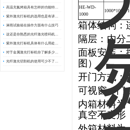
HE-WD-
高温充氮烤箱具有怎样的功能特点呢？
1000*1000*1
1000
紫外激光打标机的选用也是有讲究的
箱体结构：
淋雨试验箱在操作方面有什么技巧
这还是你熟悉的光纤激光喷码机吗？
隔层：内分
紫外激光打标机具体有什么用处呢？
面板安装：
对于金属激光打标机你了解多少呢？
图）；
光纤激光切割机的使用可少不了以下步骤
开门方式：
可视窗：门上
内箱材料为
真空不变形
外箱材料为：