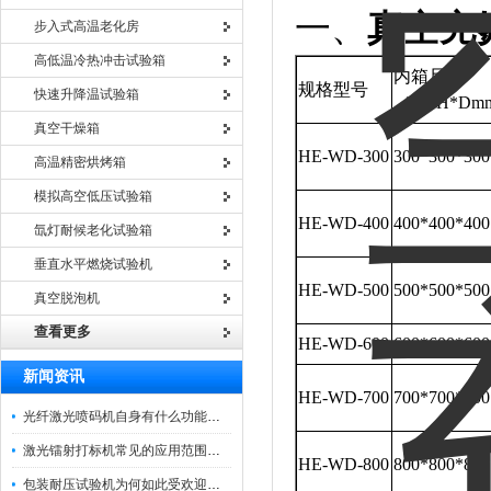
一、
真空充
步入式高温老化房
高低温冷热冲击试验箱
内箱尺寸
规格型号
快速升降温试验箱
（W*H*Dm
真空干燥箱
HE-WD-300
300*300*300
高温精密烘烤箱
模拟高空低压试验箱
HE-WD-400
400*400*400
氙灯耐候老化试验箱
垂直水平燃烧试验机
HE-WD-500
500*500*500
真空脱泡机
查看更多
HE-WD-600
600*600*600
新闻资讯
HE-WD-700
700*700*700
光纤激光喷码机自身有什么功能？不妨看看下文
激光镭射打标机常见的应用范围如下
HE-WD-800
800*800*800
包装耐压试验机为何如此受欢迎呢？