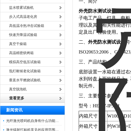
一、简介
盐水喷雾试验机
外壳防水测试设备
的主要
步入式高温老化房
子电工产品、灯具、电柜
理以及其它相关性能进行
高低温冷热冲击试验箱
定及出厂检验使用。
快速升降温试验箱
二、
外壳防水测试设备
符
真空干燥箱
ISO20653:2006 、GB242
高温精密烘烤箱
三、产品结构
模拟高空低压试验箱
氙灯耐候老化试验箱
底部设置一水箱在通过右
水到转盘上面的样品上，
垂直水平燃烧试验机
制元件。
真空脱泡机
三、主要技术参数：
查看更多
型号：HE-LY-IP56H
新闻资讯
内箱尺寸
W1000×D1
光纤激光喷码机自身有什么功能？不妨看看下文
外箱尺寸
约W3800×D
激光镭射打标机常见的应用范围如下