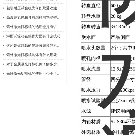
转盘直径
600 mm
包装耐压试验机为何如此受欢迎呢？
转盘承重
20 kg
高温充氮烤箱具有怎样的功能特点呢？
转盘转速
3±1R/min
紫外激光打标机的选用也是有讲究的
淋雨试验箱在操作方面有什么技巧
受水面
产品侧面
这还是你熟悉的光纤激光喷码机吗？
喷水头数量
2个；其中I
紫外激光打标机具体有什么用处呢？
喷孔内径
φ6.3 mm（
对于金属激光打标机你了解多少呢？
喷水流量
12.5±0.62
光纤激光切割机的使用可少不了以下步骤
管径
四分、一寸
喷水压力
30～200
喷水试验时间
至少3mi
水源
建议用纯净
内箱材质
SUS304不
外壳材质
冷扎板烤漆