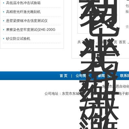
高低温冷热冲击试验箱
包
板
高精密光纤激光雕刻机
悬臂梁摆锤冲击强度测试仪
查
摩擦染色坚牢度测试仪HE-200G
砂尘防尘试验机
共 3 条记录，当前 1 / 1 页 
首 页
|
公司简介
|
新闻资讯
|
联系
东莞市豪恩自动化设备
公司地址：东莞市东城街道红宝路4号安泰大厦 电子邮件：2