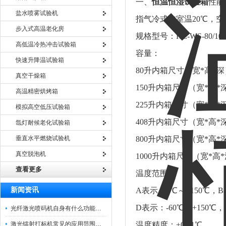
一、
恒温恒湿试验箱
性能
盐水喷雾试验机
指气冷式在室温20℃，空
步入式高温老化房
规格型号：HE-WS-80/100/
高低温冷热冲击试验箱
容量：
快速升降温试验箱
80升内箱尺寸（宽*高*深）：
真空干燥箱
150升内箱尺寸（宽*高*深）
高温精密烘烤箱
225升内箱尺寸（宽*高*深）
模拟高空低压试验箱
408升内箱尺寸（宽*高*深）
氙灯耐候老化试验箱
垂直水平燃烧试验机
800升内箱尺寸（宽*高*深）
真空脱泡机
1000升内箱尺寸（宽*高*深）
查看更多
温度范围：
新闻资讯
A表示：0℃～+150℃，B表
D表示：-60℃～+150℃，
光纤激光喷码机自身有什么功能？不妨看看下文
激光镭射打标机常见的应用范围如下
温度精度：±0.01℃