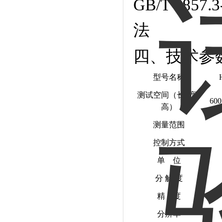
GB/T 4857
法
四、技术参数
型号名称
测试空间（长*宽*
600
高）
测量范围
控制方式
单 位
分 解 度
精 度
分辨率