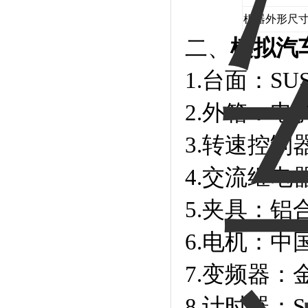
机器外形尺
二、
模拟汽
1.台面：SU
2.外箱：
3.转速控制器
4.交流继
5.夹具：铝
6.电机：中
7.变频器：
8.计时器：S