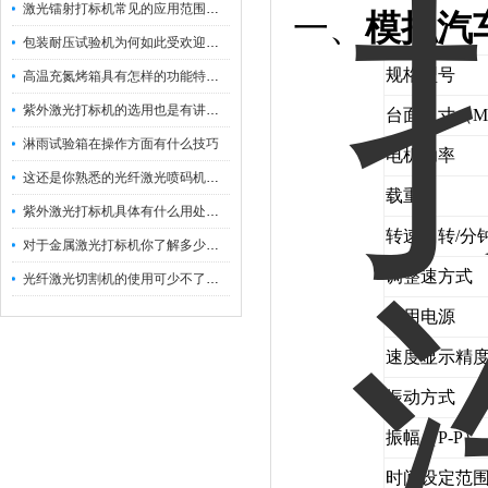
激光镭射打标机常见的应用范围如下
一、
模拟汽
包装耐压试验机为何如此受欢迎呢？
规格型号
高温充氮烤箱具有怎样的功能特点呢？
紫外激光打标机的选用也是有讲究的
台面尺寸（M
淋雨试验箱在操作方面有什么技巧
电机功率
这还是你熟悉的光纤激光喷码机吗？
载重
紫外激光打标机具体有什么用处呢？
转速（转/分
对于金属激光打标机你了解多少呢？
调整速方式
光纤激光切割机的使用可少不了以下步骤
使用电源
速度显示精
振动方式
振幅（P-P）
时间设定范