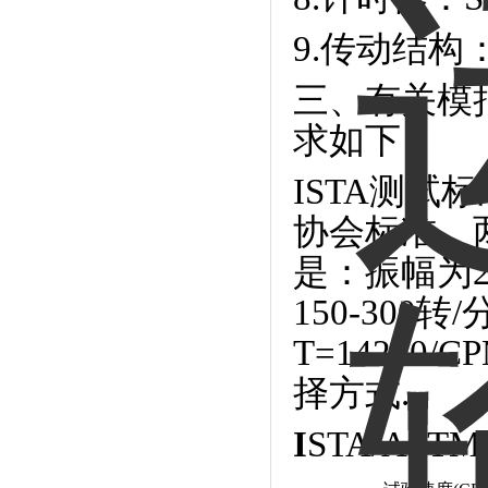
9.传动结
三、有关模
求如下：
ISTA测试
协会标准，
是：振幅为25
150-300
T=14200/C
择方式.
I
STA/AS