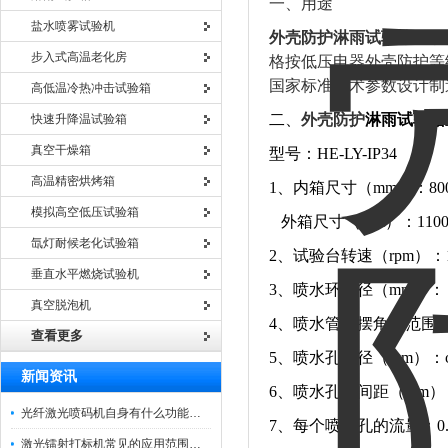
一、用途
盐水喷雾试验机
外壳防护
淋雨试验箱
用于
步入式高温老化房
格按低压电器外壳防护等级GB/T
国家标准技术参数设计制
高低温冷热冲击试验箱
二、
外壳防护
淋雨试验箱
快速升降温试验箱
真空干燥箱
型号：HE-LY-IP34
高温精密烘烤箱
1、内箱尺寸（mm）：800
模拟高空低压试验箱
外箱尺寸（mm）：1100×
氙灯耐候老化试验箱
2、试验台转速（rpm）：1
垂直水平燃烧试验机
3、喷水环半径（mm）： 3
真空脱泡机
4、喷水管摇摆角度范围：45
查看更多
5、喷水孔直径（mm）：φ
新闻资讯
6、喷水孔径间距（mm）
光纤激光喷码机自身有什么功能？不妨看看下文
7、每个喷水孔的流量：0.07 
激光镭射打标机常见的应用范围如下