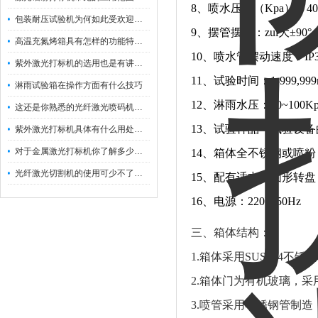
8、喷水压力（Kpa）：40
包装耐压试验机为何如此受欢迎呢？
9、摆管摆幅：zui大±90°
高温充氮烤箱具有怎样的功能特点呢？
10、喷水管摆动速度：IP3 15
紫外激光打标机的选用也是有讲究的
11、试验时间：1-999,9
淋雨试验箱在操作方面有什么技巧
12、淋雨水压：80~100
这还是你熟悉的光纤激光喷码机吗？
13、试验样品与试验设备
紫外激光打标机具体有什么用处呢？
对于金属激光打标机你了解多少呢？
14、箱体全不锈钢或喷
光纤激光切割机的使用可少不了以下步骤
15、配有适中的圆形转
16、电源：220V 50Hz
三、箱体结构：
1.箱体采用SUS304
2.箱体门为有机玻璃，
3.喷管采用不锈钢管制