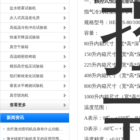
一、
触控式恒温恒湿试验
盐水喷雾试验机
指气冷式在室温20℃，空
步入式高温老化房
规格型号：HE-WS-80/100/
高低温冷热冲击试验箱
容量：
快速升降温试验箱
80升内箱尺寸（宽*高*深）：
真空干燥箱
150升内箱尺寸（宽*高*深）
高温精密烘烤箱
225升内箱尺寸（宽*高*深）
模拟高空低压试验箱
408升内箱尺寸（宽*高*深）
氙灯耐候老化试验箱
垂直水平燃烧试验机
800升内箱尺寸（宽*高*深）
真空脱泡机
1000升内箱尺寸（宽*高*深）
查看更多
温度范围：
新闻资讯
A表示：0℃～+150℃，B表
D表示：-60℃～+150℃，
光纤激光喷码机自身有什么功能？不妨看看下文
激光镭射打标机常见的应用范围如下
温度精度：±0.01℃