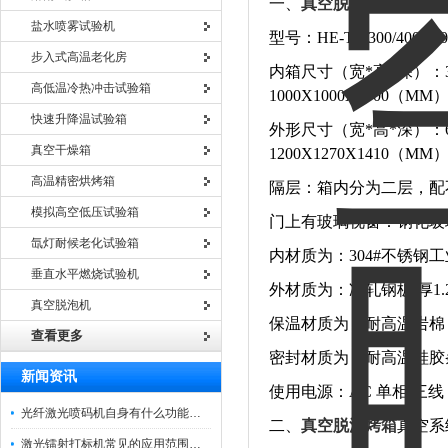
一、
真空脱泡烤箱
技术参
盐水喷雾试验机
型号：HE-TP-300/400/500/
步入式高温老化房
内箱尺寸（宽*高*深）：300X3
高低温冷热冲击试验箱
1000X1000X1000（MM
快速升降温试验箱
外形尺寸（宽*高*深）：600X4
真空干燥箱
1200X1270X1410（MM
高温精密烘烤箱
隔层：箱内分为二层，配
模拟高空低压试验箱
门上有玻璃视窗：钢化玻
氙灯耐候老化试验箱
内材质为：304#不锈钢
垂直水平燃烧试验机
外材质为：冷轧钢板,厚1.
真空脱泡机
保温材质为：耐高温岩棉
查看更多
密封材质为：耐高温硅胶
新闻资讯
使用电源：AC 单相 三线 22
光纤激光喷码机自身有什么功能？不妨看看下文
二、
真空脱泡烤箱
真空系
激光镭射打标机常见的应用范围如下