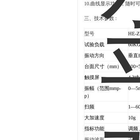
10.
曲线显示功能，随时
三、技术参数 :
型号
HE-Z
试验负
载
60K
振动方向
垂直
台面尺寸（
m
m）
500×
触摸屏
4.3寸
振幅
（范围mmp-
0—
p）
扫频
1—
大加速度
10g
指标
功能
调频
振动波形
正弦