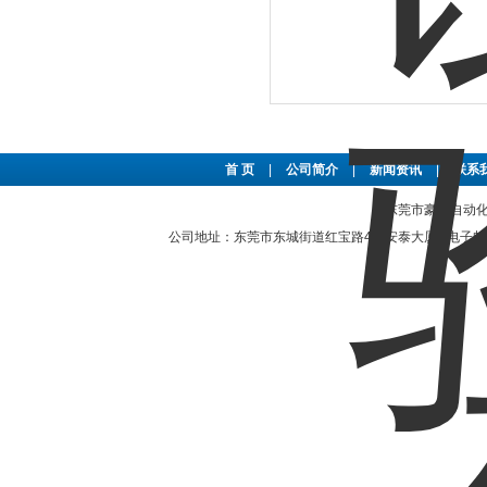
首 页
|
公司简介
|
新闻资讯
|
联系
东莞市豪恩自动化设备
公司地址：东莞市东城街道红宝路4号安泰大厦 电子邮件：2