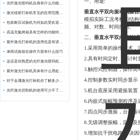
一、用途:
光纤激光喷码机自身有什么功能？不妨看看下文
垂直水平双向振动试验台
激光镭射打标机常见的应用范围如下
模拟实际工况考核和结构
包装耐压试验机为何如此受欢迎呢？
频、对数、时间控制。
高温充氮烤箱具有怎样的功能特点呢？
二、
垂直水平双向振动试
紫外激光打标机的选用也是有讲究的
1.
采用简单的操作技术，
淋雨试验箱在操作方面有什么技巧
2.
具有时间定时、倒计时
这还是你熟悉的光纤激光喷码机吗？
3.
触控式控制器，操作简
紫外激光打标机具体有什么用处呢？
4.
控制参数实时同步显示
对于金属激光打标机你了解多少呢？
5.
机台底座采用避振装置
光纤激光切割机的使用可少不了以下步骤
6.
内嵌式振幅预测程序及
7.
四点同步激振，台面振
8.
无级调整振幅，定频及
9.
增加抗干扰电路
,
解决因