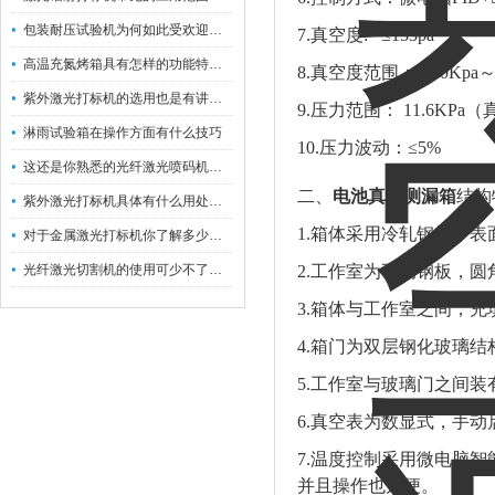
包装耐压试验机为何如此受欢迎呢？
7.真空度: ≤133pa
高温充氮烤箱具有怎样的功能特点呢？
8.真空度范围：-100Kpa
紫外激光打标机的选用也是有讲究的
9.压力范围： 11.6KPa（
淋雨试验箱在操作方面有什么技巧
10.压力波动：≤5%
这还是你熟悉的光纤激光喷码机吗？
二、
电池真空测漏箱
结构
紫外激光打标机具体有什么用处呢？
1.箱体采用冷轧钢板，
对于金属激光打标机你了解多少呢？
光纤激光切割机的使用可少不了以下步骤
2.工作室为不锈钢板，
3.箱体与工作室之间，
4.箱门为双层钢化玻璃
5.工作室与玻璃门之间
6.真空表为数显式，手
7.温度控制采用微电脑智
并且操作也方便。