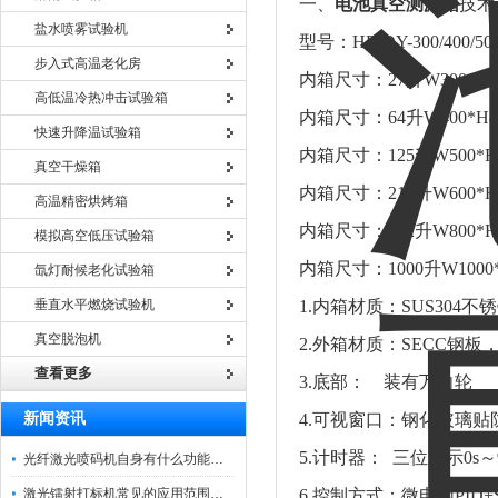
一、
电池真空测漏箱
技术
盐水喷雾试验机
型号：HE-DY-300/400/500/
步入式高温老化房
内箱尺寸：27升W300*H30
高低温冷热冲击试验箱
内箱尺寸：64升W400*H40
快速升降温试验箱
内箱尺寸：125升W500*H5
真空干燥箱
内箱尺寸：216升W600*H6
高温精密烘烤箱
内箱尺寸：512升W800*H8
模拟高空低压试验箱
内箱尺寸：1000升W1000*
氙灯耐候老化试验箱
垂直水平燃烧试验机
1.内箱材质：SUS304不
真空脱泡机
2.外箱材质：SECC钢
查看更多
3.底部： 装有万向轮
新闻资讯
4.可视窗口：钢化玻璃贴
5.计时器： 三位显示0s
光纤激光喷码机自身有什么功能？不妨看看下文
激光镭射打标机常见的应用范围如下
6.控制方式：微电脑PID+SS