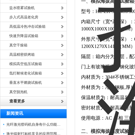
一、
模拟海拔高度试验箱
盐水喷雾试验机
型号：HE-ZK-300/400/500/
步入式高温老化房
内箱尺寸（宽*高*深）：300X3
高低温冷热冲击试验箱
1000X1000X1000（MM
快速升降温试验箱
外形尺寸（宽*高*深）：600X4
真空干燥箱
1200X1270X1410（MM
高温精密烘烤箱
隔层：箱内分为二层，配
模拟高空低压试验箱
门上有玻璃视窗：钢化玻
氙灯耐候老化试验箱
内材质为：304#不锈钢
垂直水平燃烧试验机
外材质为：冷轧钢板,厚1.
真空脱泡机
保温材质为：耐高温岩棉
查看更多
密封材质为：耐高温硅胶
新闻资讯
使用电源：AC 单相 三线 22
光纤激光喷码机自身有什么功能？不妨看看下文
二、
模拟海拔高度试验箱
激光镭射打标机常见的应用范围如下