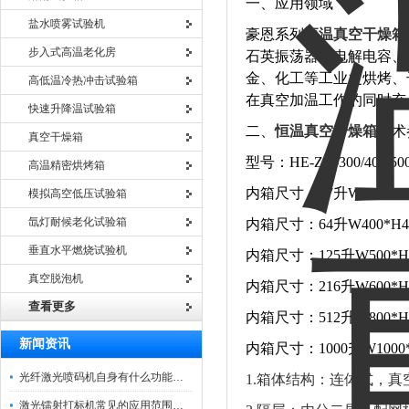
一、应用领域
盐水喷雾试验机
豪恩系列
恒温真空干燥箱
步入式高温老化房
石英振荡器）电解电容、
金、化工等工业之烘烤、
高低温冷热冲击试验箱
在真空加温工作的同时充
快速升降温试验箱
二、
恒温真空干燥箱
技术
真空干燥箱
型号：HE-ZK-300/400/500/
高温精密烘烤箱
内箱尺寸：27升W300*H30
模拟高空低压试验箱
氙灯耐候老化试验箱
内箱尺寸：64升W400*H40
垂直水平燃烧试验机
内箱尺寸：125升W500*H5
真空脱泡机
内箱尺寸：216升W600*H6
查看更多
内箱尺寸：512升W800*H8
新闻资讯
内箱尺寸：1000升W1000*
光纤激光喷码机自身有什么功能？不妨看看下文
1.箱体结构：连体式，
激光镭射打标机常见的应用范围如下