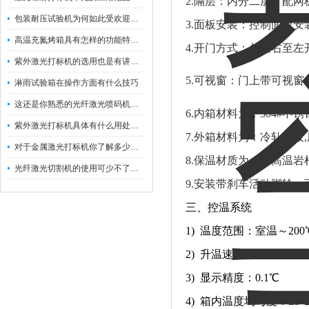
2.隔层：内分二层，配
包装耐压试验机为何如此受欢迎呢？
3.
面板安装：控制面板安
高温充氮烤箱具有怎样的功能特点呢？
4.
开门方式：单由右至左开
紫外激光打标机的选用也是有讲究的
5.
可视窗：门上带可视窗，规
淋雨试验箱在操作方面有什么技巧
这还是你熟悉的光纤激光喷码机吗？
6.
内箱材料为：304#不锈
紫外激光打标机具体有什么用处呢？
7.
外箱材料为：冷轧钢板,厚
对于金属激光打标机你了解多少呢？
8.
保温材质为：耐高温岩棉
光纤激光切割机的使用可少不了以下步骤
9.
安装带刹车活动脚轮，
三、
控温系统
1) 温度范围：室温～200
2) 升温速率：RT～100
3) 显示精度：0.1℃
4) 箱内温度均匀度：±5