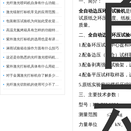
一、简介：
光纤激光喷码机自身有什么功能？不妨看看下文
全自动边压环压试验机
是
激光镭射打标机常见的应用范围如下
试原纸之环压强度、纸板
包装耐压试验机为何如此受欢迎呢？
质量。
高温充氮烤箱具有怎样的功能特点呢？
二、
全自动边压环压试验
紫外激光打标机的选用也是有讲究的
1.配备环压试验中心盘
淋雨试验箱在操作方面有什么技巧
2.配备边压（粘合）试
这还是你熟悉的光纤激光喷码机吗？
3.配备剥离强度试验架，
紫外激光打标机具体有什么用处呢？
4.配备平压试样取样器，
对于金属激光打标机你了解多少呢？
5.原纸实验室起楞后压缩
光纤激光切割机的使用可少不了以下步骤
三
、主要技术参数：
型号：HE-BH-100A
测量范围
≤200 kg
力量单位
N、kN、kgf