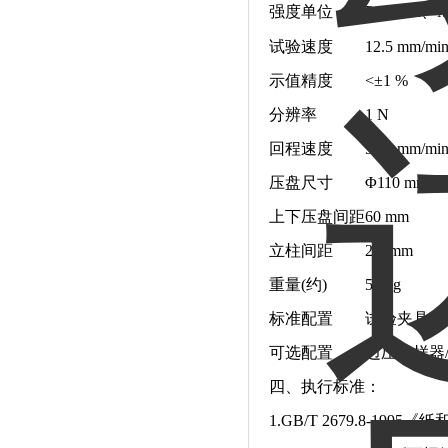
强度单位
Pa、kPa、M
试验速度
12.5 mm/mi
示值精度
<±1 %
分辨率
1 N
回程速度
50.0 mm/mi
压盘尺寸
Φ110 mm
上下压盘间距
60 mm
立柱间距
250mm
重量(约)
50 kg
标准配置
试验夹具一
可选配置
边压取样器
四
、
执行标准：
1.GB/T 2679.8-19