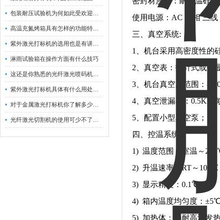
密封材质为：耐高温硅胶
包装耐压试验机为何如此受欢迎呢？
使用电源：AC 单相 三线 22
高温充氮烤箱具有怎样的功能特点呢？
三、真空系统:
紫外激光打标机的选用也是有讲究的
1、机台采用高密度性的
淋雨试验箱在操作方面有什么技巧
2、真空表：指针式或数
这还是你熟悉的光纤激光喷码机吗？
3
、机台真空度范围：-100
紫外激光打标机具体有什么用处呢？
4、真空泄漏率：0.5KP
对于金属激光打标机你了解多少呢？
5、配置小型真空泵；
光纤激光切割机的使用可少不了以下步骤
四、控温系统
1) 温度范围：室温～200
2) 升温速率：RT～100
3) 显示精度：0.1℃
4) 箱内温度均匀度：±5
5) 加热体：为耐高温发