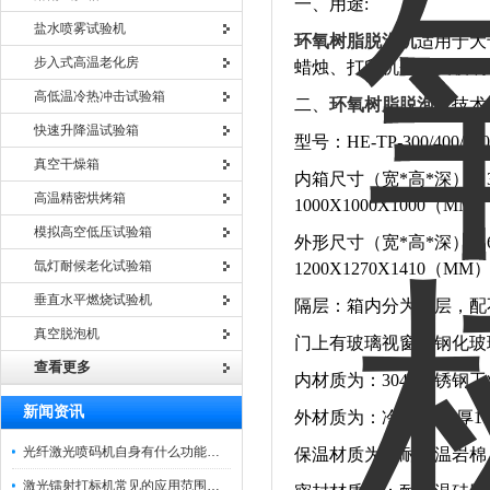
一、用途:
盐水喷雾试验机
环氧树脂脱泡机
适用于大
步入式高温老化房
蜡烛、打印机墨盒及玻璃
高低温冷热冲击试验箱
二、
环氧树脂脱泡机
技术
快速升降温试验箱
型号：HE-TP-300/400/500/
真空干燥箱
内箱尺寸（宽*高*深）：300X3
高温精密烘烤箱
1000X1000X1000（MM
模拟高空低压试验箱
外形尺寸（宽*高*深）：600X4
氙灯耐候老化试验箱
1200X1270X1410（MM
垂直水平燃烧试验机
隔层：箱内分为二层，配
真空脱泡机
门上有玻璃视窗：钢化玻
查看更多
内材质为：304#不锈钢
新闻资讯
外材质为：冷轧钢板,厚1.
光纤激光喷码机自身有什么功能？不妨看看下文
保温材质为：耐高温岩棉
激光镭射打标机常见的应用范围如下