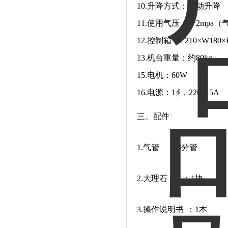
10
.升降方式：电动升降
11
.使用气压：＜2mpa
12
.控制箱：
L210
×
W180
×
13
.机台重量：约
80
kg
15
.
电机
：
60W
16
.电源：1∮，220V 5A
三、配件
:
1.气管
:
8分
管
2.大理石
：1块
3.操作说明书
：1本