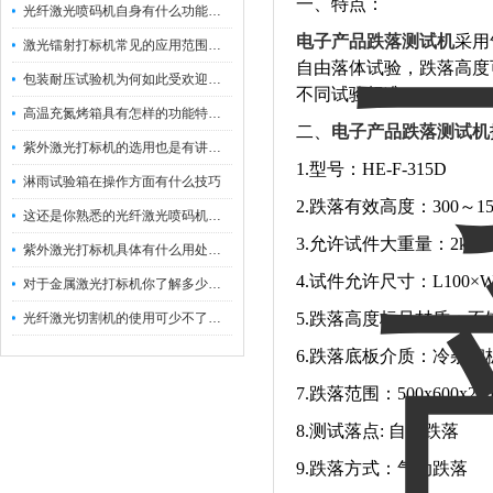
一、特点：
光纤激光喷码机自身有什么功能？不妨看看下文
电子产品跌落测试机
采用
激光镭射打标机常见的应用范围如下
自由落体试验，跌落高度
包装耐压试验机为何如此受欢迎呢？
不同试验标准。
高温充氮烤箱具有怎样的功能特点呢？
二、
电子产品跌落测试机
紫外激光打标机的选用也是有讲究的
1.
型号：HE-F-315D
淋雨试验箱在操作方面有什么技巧
2.
跌落有效高度：300～1
这还是你熟悉的光纤激光喷码机吗？
3.
允许试件大重量：2kg
紫外激光打标机具体有什么用处呢？
4.
试件允许尺寸：L100×W
对于金属激光打标机你了解多少呢？
5.
跌落高度标尺材质：不
光纤激光切割机的使用可少不了以下步骤
6.
跌落
底板
介质：冷杂钢
7
.跌落范围：500x600x20
8
.
测试落点
: 自由跌落
9
.跌落方式：气动跌落